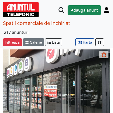
Adauga anunt
Spatii comerciale de inchiriat
217 anunturi
Filtreaza
Galerie
Lista
Harta