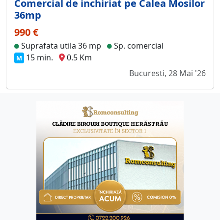
Comercial de inchiriat pe Calea Mosilor
36mp
990 €
Suprafata utila 36 mp
Sp. comercial
15 min.
0.5 Km
M
Bucuresti, 28 Mai '26