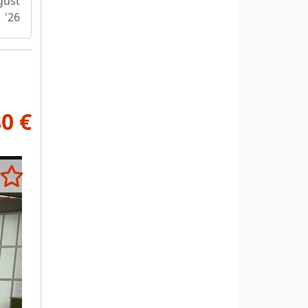
gust
'26
80 €