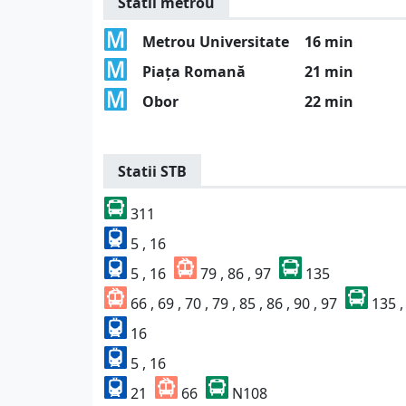
Statii metrou
Metrou Universitate
16 min
Piața Romană
21 min
Obor
22 min
Statii STB
311
5 , 16
5 , 16
79 , 86 , 97
135
66 , 69 , 70 , 79 , 85 , 86 , 90 , 97
135 ,
16
5 , 16
21
66
N108