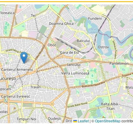
Leaflet
|
©
OpenStreetMap
contrib