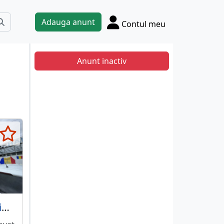
Adauga anunt
Contul meu
Anunt inactiv
Spatiu Comercial Afumati