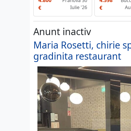
4.800
4.598
Prahova 30
Bucu
€
Iulie '26
€
Au
Anunt inactiv
Maria Rosetti, chirie s
gradinita restaurant