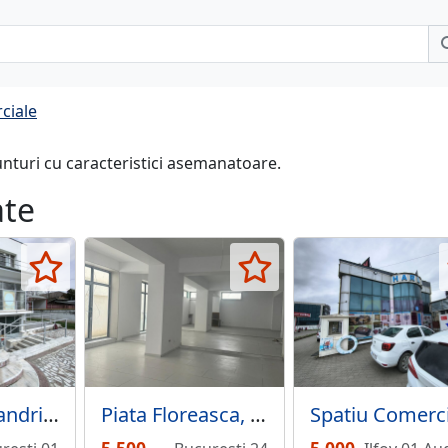
ciale
unturi cu caracteristici asemanatoare.
ate
Spatiu Alexandriei pretabil orice tip de activitate
Piata Floreasca, Dorobanti,