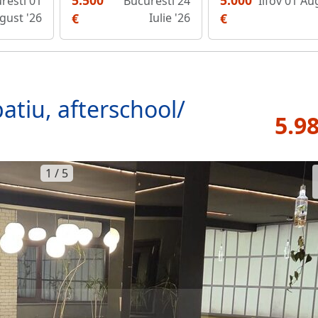
5.500
5.000
resti 01
Bucuresti 24
Ilfov 01 Au
gust '26
€
Iulie '26
€
patiu, afterschool/
5.9
1 / 5