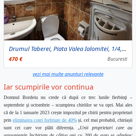
Drumul Taberei, Piata Valea Ialomitei, 1/4, centrala
470 €
Bucuresti
vezi mai multe anunturi relevante
Iar scumpirile vor continua
Domnul Bordeiu nu crede că după ce trec lunile fierbinţi –
septembrie şi octombrie – scumpirea chiriilor se va opri. Mai ales
că de la 1 ianuarie 2023 crește impozitul pe chirii pentru proprietari
prin
eliminarea cotei forfetare de 40%
și, cel mai probabil, chiriașii
sunt cei care vor plăti diferența. „
Unii proprietari care au
garsonierele închiriate de câțiva ani cu 200 de euro se g
â
ndesc