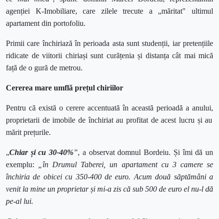
agenției K-Imobiliare, care zilele trecute
a „măritat" ultimul
apartament din portofoliu.
Primii care închiriază în perioada asta sunt studenții, iar pretențiile
ridicate de viitorii chiriași sunt curățenia și distanța cât mai mică
față de o gură de metrou.
Cererea
mare umflă pre
ț
ul chiriilor
Pentru că există o cerere accentuată în această perioadă a anului
,
proprietarii de imobile de închiriat au profitat de acest lucru și au
mărit prețurile.
„
Chiar și cu 30-40%
”
, a observat domnul Bordeiu. Și îmi dă un
exemplu:
„în Drumul Taberei, un apartament cu 3 camere se
închiria de obicei cu 350-400 de euro. Acum două săptămâni a
venit la mine un proprietar și mi-a zis că sub 500 de euro el nu-l dă
pe-al lui.