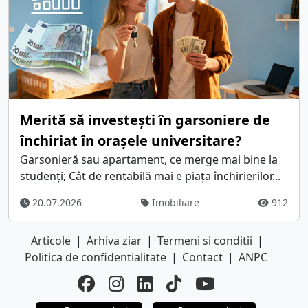
Merită să investești în garsoniere de
închiriat în orașele universitare?
Garsonieră sau apartament, ce merge mai bine la
studenți; Cât de rentabilă mai e piața închirierilor...
20.07.2026
Imobiliare
912
Articole
|
Arhiva ziar
|
Termeni si conditii
|
Politica de confidentialitate
|
Contact
|
ANPC