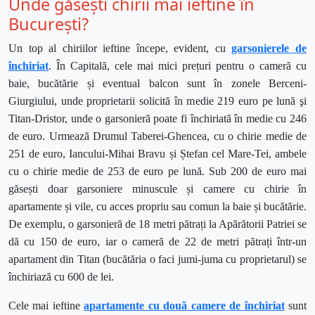
Unde găsești chirii mai ieftine în
București?
Un top al chiriilor ieftine începe, evident, cu
garsonierele de
închiriat
.
În Capitală, cele mai mici prețuri pentru o cameră cu
baie, bucătărie și eventual balcon sunt în zonele Berceni-
Giurgiului, unde proprietarii solicită în medie 219 euro pe lună şi
Titan-Dristor, unde o garsonieră poate fi închiriată în medie cu 246
de euro.
Urmează Drumul Taberei-Ghencea, cu o chirie medie de
251 de euro, Iancului-Mihai Bravu și Ștefan cel Mare-Tei, ambele
cu o chirie medie de 253 de euro pe lună. Sub 200 de euro mai
găsești doar garsoniere minuscule și camere cu chirie în
apartamente și vile, cu acces propriu sau comun la baie și bucătărie.
De exemplu, o garsonieră de 18 metri pătrați la Apărătorii Patriei se
dă cu 150 de euro, iar o cameră de 22 de metri pătrați într-un
apartament din Titan (bucătăria o faci jumi-juma cu proprietarul) se
închiriază cu 600 de lei.
Cele mai ieftine
apartamente cu două camere
de închiriat
sunt