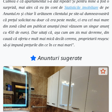
Culmea e că apartamentul s-a dat repede! Și pentru mine a fost o
surpriză, mai ales că eu țin cont de
Statisticile imobiliare
de pe
Anuntul.ro și chiar îi arătasem clientului pe site-ul dumneavoastră
că prețul solicitat nu doar că era peste medie, ci era cel mai mare
din zonă
când
am publicat
anunțul
(mai văzusem un singur anunț
cu 450 de euro). Dar uitați că, așa cum am zis mai devreme, din
cauză că oferta e mult mai mică decât cererea, proprietarii reușesc
să-și impună prețurile din ce în ce mai mari".
Anunturi sugerate