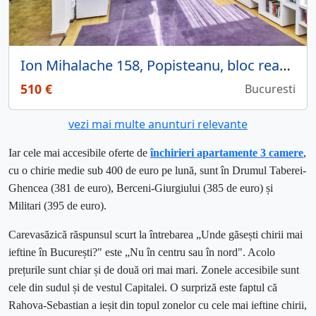
Ion Mihalache 158, Popisteanu, bloc reabilitat, etajul 3, modern, balcon generos.
510 €
Bucuresti
vezi mai multe anunturi relevante
Iar cele mai accesibile oferte de
închirieri
apartamente 3 camere
,
cu o chirie medie sub 400 de euro pe lună, sunt în Drumul Taberei-
Ghencea (381 de euro), Berceni-Giurgiului (385 de euro) și
Militari (395 de euro).
Carevasăzică răspunsul scurt la întrebarea „Unde găsești chirii mai
ieftine în București?" este „Nu în centru sau în nord". Acolo
prețurile sunt chiar și de două ori mai mari. Zonele accesibile sunt
cele din sudul și de vestul Capitalei. O surpriză este faptul că
Rahova-Sebastian a ieșit din topul zonelor cu cele mai ieftine chirii,