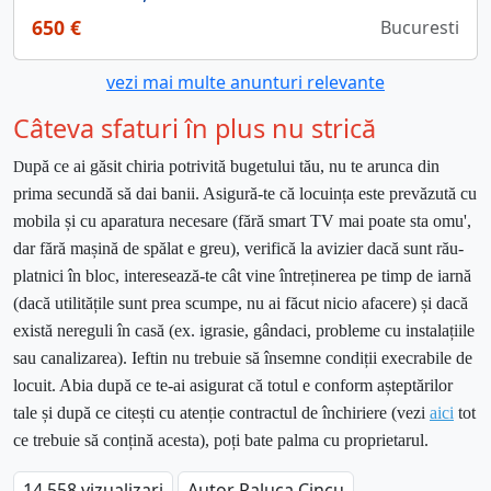
650 €
Bucuresti
vezi mai multe anunturi relevante
Câteva sfaturi în plus nu strică
upă ce ai găsit chiria potrivită bugetului tău, nu te arunca din
D
prima secundă să dai banii. Asigură-te că locuința este prevăzută cu
mobila și cu aparatura necesare (fără smart TV mai poate sta omu',
dar fără mașină de spălat e greu), verifică la avizier dacă sunt rău-
platnici în bloc, interesează-te cât vine întreținerea pe timp de iarnă
(dacă utilitățile sunt prea scumpe, nu ai făcut nicio afacere) și dacă
există nereguli în casă (ex. igrasie, gândaci, probleme cu instalațiile
sau canalizarea). Ieftin nu trebuie să însemne condiții execrabile de
locuit. Abia după ce te-ai asigurat că totul e conform așteptărilor
tale și după ce citești cu atenție contractul de închiriere (vezi
aici
tot
ce trebuie să conțină acesta), poți bate palma cu proprietarul.
14.558 vizualizari
Autor Raluca Cincu