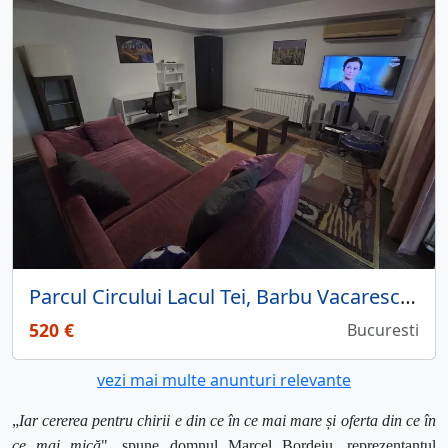
Parcul Circului Lacul Tei, Barbu Vacarescu 10 min. Kaufland Barbu Vacarescu
520 €
Bucuresti
vezi mai multe anunturi relevante
„
Iar cererea pentru chirii e din ce în ce mai mare și oferta din ce în
ce mai mică
", spune domnul Marcel Bordeiu, reprezentantul