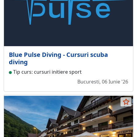
Blue Pulse Diving - Cursuri scuba
diving
Tip curs: cursuri initiere sport
Bucuresti, 06 Iunie '26