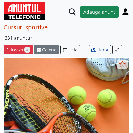
Adauga anunt
Cursuri sportive
331 anunturi
Filtreaza
Galerie
Lista
Harta
2