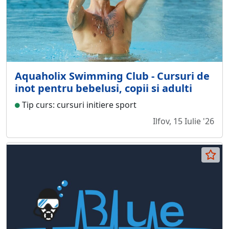
Aquaholix Swimming Club - Cursuri de
inot pentru bebelusi, copii si adulti
Tip curs: cursuri initiere sport
Ilfov, 15 Iulie '26