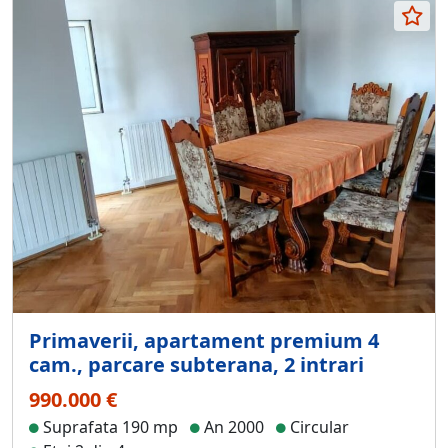
Primaverii, apartament premium 4
cam., parcare subterana, 2 intrari
990.000 €
Suprafata 190 mp
An 2000
Circular