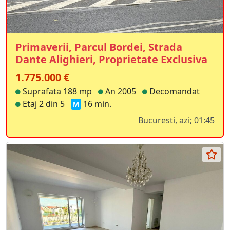
Primaverii, Parcul Bordei, Strada
Dante Alighieri, Proprietate Exclusiva
1.775.000 €
Suprafata 188 mp
An 2005
Decomandat
Etaj 2 din 5
16 min.
M
Bucuresti, azi; 01:45