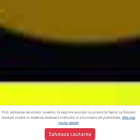
Prin utilizarea serviciilor noastre, iti exprimi acordul cu privire la faptul ca folosim
module cookie in vederea analizarii traficului si a furnizarii de publicitate.
Afla mai
multe detalii
Sunt de acord
Salveaza cautarea