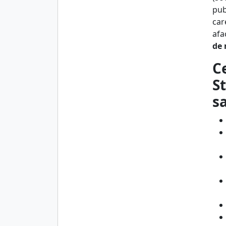
pub
care
afa
de 
C
S
s