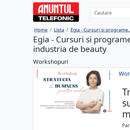
Home
Lista
Egia - Cursuri si programe.
Egia - Cursuri si program
industria de beauty
Workshopuri
Work
T
s
m
Par