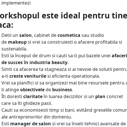
implementezi
orkshopul este ideal pentru tin
aca:
Detii un
salon
, cabinet de
cosmetica
sau studio
de
makeup
si vrei sa construiesti o afacere profitabila si
sustenabila.
Esti la început de drum si cauti sa-ti pui bazele unei
afacer
de succes în industria beauty
.
Simti ca afacerea ta stagneaza si ai nevoie de solutii pentr
a-ti
creste veniturile
si eficienta operationala.
Vrei sa planifici si sa organizezi mai bine resursele pentru 
ti atinge
obiectivele
de
business
.
Îti doresti
claritate
în luarea deciziilor si un
plan
concret
care sa îti ghideze pasii.
Cauti sa economisesti timp si bani, evitând greselile comu
ale antreprenorilor din domeniu.
Esti
manager de salon
si vrei sa înveti tehnici avansate de