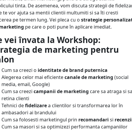
licului tinta. De asemenea, vom discuta strategii de fideliza
 te vor ajuta sa mentii clientii multumiti si sa îti cresti
cerea pe termen lung. Vei pleca cu o
strategie personaliza
marketing
pe care o poti pune în aplicare imediat.
e vei învata la Workshop:
trategia de marketing pentru
alon
Cum sa creezi o
identitate de brand puternica
Alegerea celor mai eficiente
canale de marketing
(social
media, email, Google)
Cum sa creezi
campanii de marketing
care sa atraga si s
retina clienti
Tehnici de
fidelizare
a clientilor si transformarea lor în
ambasadori ai brandului
Cum sa folosesti marketingul prin
recomandari
si
recenzi
Cum sa masori si sa optimizezi performanta campaniilor