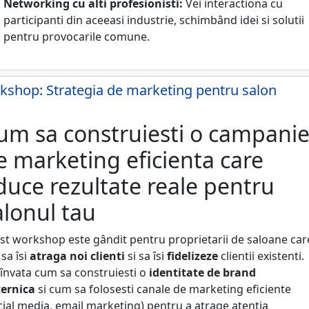
Networking cu alti profesionisti:
Vei interactiona cu
participanti din aceeasi industrie, schimbând idei si solutii
pentru provocarile comune.
shop: Strategia de marketing pentru salon
um sa construiesti o campani
e marketing eficienta care
duce rezultate reale pentru
alonul tau
st workshop este gândit pentru proprietarii de saloane car
 sa îsi
atraga noi clienti
si sa îsi
fidelizeze
clientii existenti.
 învata cum sa construiesti o
identitate de brand
ernica
si cum sa folosesti canale de marketing eficiente
cial media, email marketing) pentru a atrage atentia