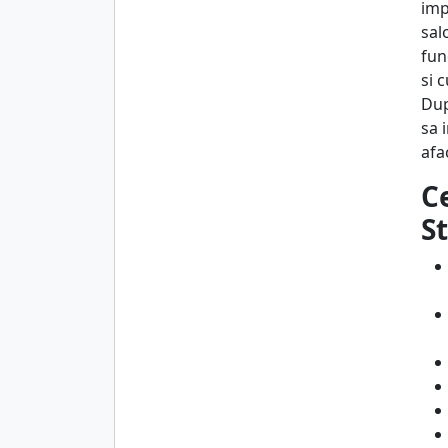
imp
sal
fun
si 
Dup
sa 
afa
C
S