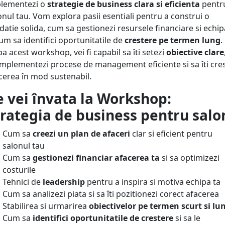
lementezi o
strategie de business clara si eficienta
pentr
onul tau. Vom explora pasii esentiali pentru a construi o
datie solida, cum sa gestionezi resursele financiare si echip
cum sa identifici oportunitatile de
crestere pe termen lung
.
a acest workshop, vei fi capabil sa îti setezi
obiective
clare
implementezi procese de management eficiente si sa îti cres
cerea în mod sustenabil.
e vei învata la Workshop:
trategia de business pentru salo
Cum sa
creezi un plan de afaceri
clar si eficient pentru
salonul tau
Cum sa
gestionezi financiar afacerea ta
si sa optimizezi
costurile
Tehnici de
leadership
pentru a inspira si motiva echipa ta
Cum sa analizezi piata si sa îti pozitionezi corect afacerea
Stabilirea si urmarirea
obiectivelor pe termen scurt si lu
Cum sa
identifici oportunitatile de crestere
si sa le