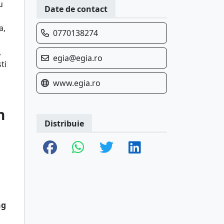
u
Date de contact
a,
0770138274
,
egia@egia.ro
ti
www.egia.ro
n
Distribuie
ng