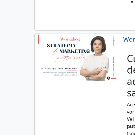
Work
C
d
a
s
Ace
vor
Vei
put
(so