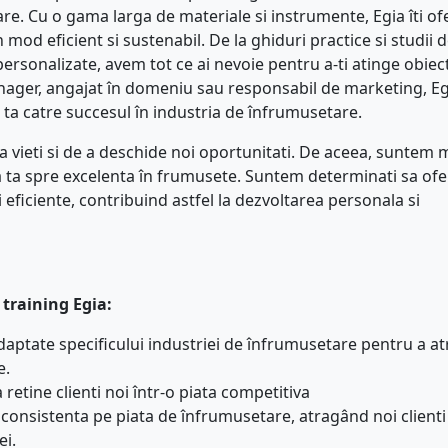
are. Cu o gama larga de materiale si instrumente, Egia îti of
 mod eficient si sustenabil. De la ghiduri practice si studii d
personalizate, avem tot ce ai nevoie pentru a-ti atinge obiect
anager, angajat în domeniu sau responsabil de marketing, Eg
 ta catre succesul în industria de înfrumusetare.
 vieti si de a deschide noi oportunitati. De aceea, suntem 
ria ta spre excelenta în frumusete. Suntem determinati sa of
 eficiente, contribuind astfel la dezvoltarea personala si
 training Egia:
 adaptate specificului industriei de înfrumusetare pentru a a
e.
 retine clienti noi într-o piata competitiva
consistenta pe piata de înfrumusetare, atragând noi clienti 
ei.