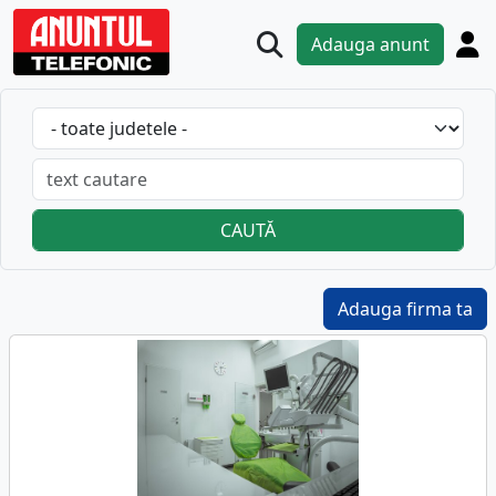
Adauga anunt
CAUTĂ
Adauga firma ta