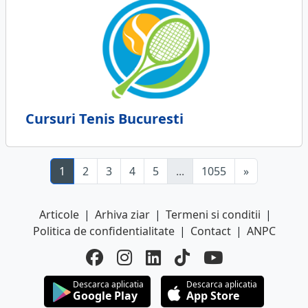
Cursuri Tenis Bucuresti
1
2
3
4
5
...
1055
»
Articole
|
Arhiva ziar
|
Termeni si conditii
|
Politica de confidentialitate
|
Contact
|
ANPC
Descarca aplicatia
Descarca aplicatia
Google Play
App Store