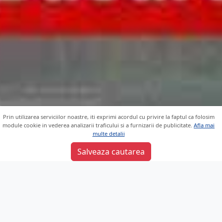
Prin utilizarea serviciilor noastre, iti exprimi acordul cu privire la faptul ca folosim
module cookie in vederea analizarii traficului si a furnizarii de publicitate.
Afla mai
multe detalii
Sunt de acord
Salveaza cautarea