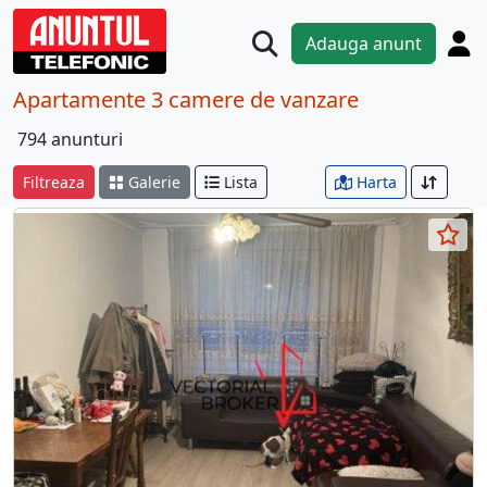
Adauga anunt
Apartamente 3 camere de vanzare
794 anunturi
Filtreaza
Galerie
Lista
Harta