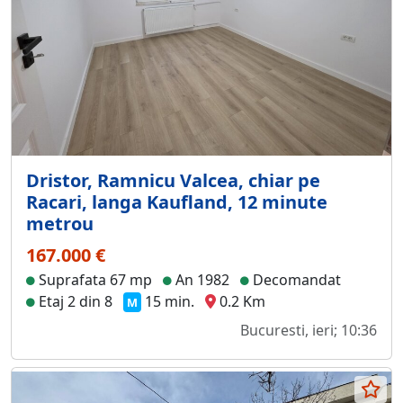
Dristor, Ramnicu Valcea, chiar pe
Racari, langa Kaufland, 12 minute
metrou
167.000 €
Suprafata 67 mp
An 1982
Decomandat
Etaj 2 din 8
15 min.
0.2 Km
M
Bucuresti, ieri; 10:36