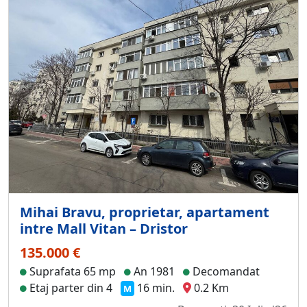
Mihai Bravu, proprietar, apartament
intre Mall Vitan – Dristor
135.000 €
Suprafata 65 mp
An 1981
Decomandat
Etaj parter din 4
16 min.
0.2 Km
M