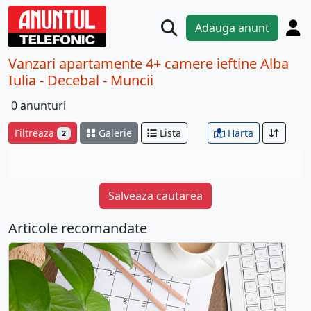
Adauga anunt
Vanzari apartamente 4+ camere ieftine Alba
Iulia - Decebal - Muncii
0 anunturi
Filtreaza
Galerie
Lista
Harta
2
Salveaza cautarea
Articole recomandate