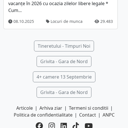
vacanțe în 2026 cu ocazia zilelor libere legale *
Cum...
08.10.2025
Locuri de munca
29.483
Tineretului - Timpuri Noi
Grivita - Gara de Nord
4+ camere 13 Septembrie
Grivita - Gara de Nord
Articole
|
Arhiva ziar
|
Termeni si conditii
|
Politica de confidentialitate
|
Contact
|
ANPC