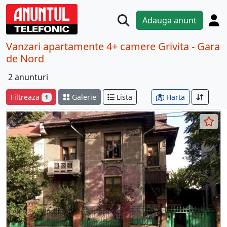
Adauga anunt
Vanzari apartamente 4+ camere Grivita - Gara
de Nord
2 anunturi
Filtreaza
Galerie
Lista
Harta
1