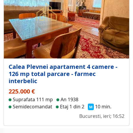
Calea Plevnei apartament 4 camere -
126 mp total parcare - farmec
interbelic
225.000 €
Suprafata 111 mp
An 1938
Semidecomandat
Etaj 1 din 2
10 min.
M
Bucuresti, ieri; 16:52