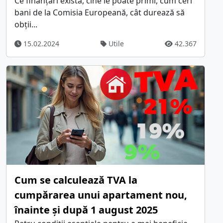
Ce finanțări există, cine le poate primi, cum ceri
bani de la Comisia Europeană, cât durează să
obții...
15.02.2024
Utile
42.367
Cum se calculează TVA la
cumpărarea unui apartament nou,
înainte și după 1 august 2025