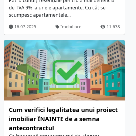
Patru condiții esențiale pentru a mai beneficia
de TVA 9% la unele apartamente; Cu cât se
scumpesc apartamentele...
16.07.2025
Imobiliare
11.638
Cum verifici legalitatea unui proiect
imobiliar ÎNAINTE de a semna
antecontractul