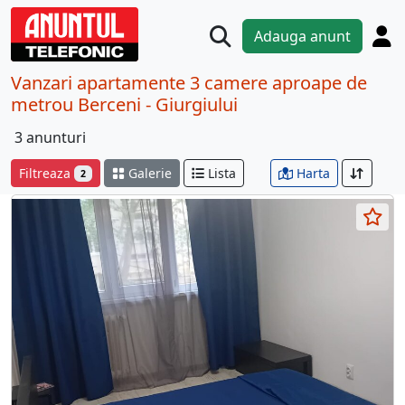
Adauga anunt
Vanzari apartamente 3 camere aproape de
metrou Berceni - Giurgiului
3 anunturi
Filtreaza
Galerie
Lista
Harta
2