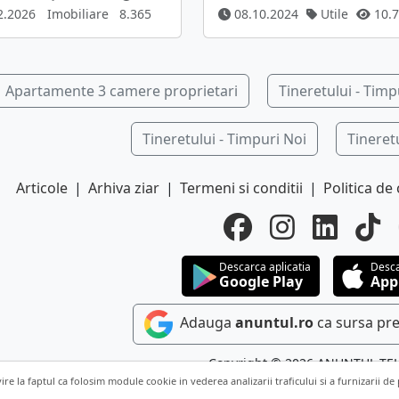
2.2026
Imobiliare
8.365
08.10.2024
Utile
10.7
Apartamente 3 camere proprietari
Tineretului - Timp
Tineretului - Timpuri Noi
Tineret
Articole
|
Arhiva ziar
|
Termeni si conditii
|
Politica de 
Descarca aplicatia
Desca
Google Play
App
Adauga
anuntul.ro
ca sursa pre
Copyright © 2026 ANUNTUL TE
vire la faptul ca folosim module cookie in vederea analizarii traficului si a furnizarii de
Toate drepturile rezervat