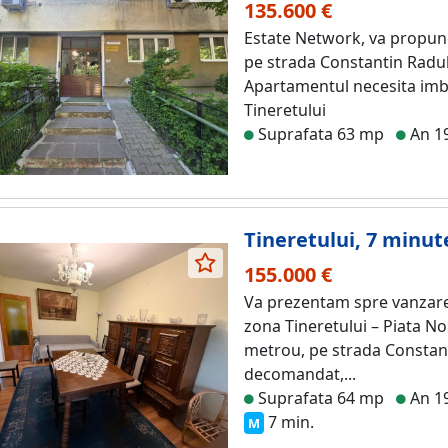
135.600 €
Estate Network, va propun
pe strada Constantin Radul
Apartamentul necesita imbun
Tineretului
Suprafata 63 mp
An 1
Tineretului, 7 minu
155.000 €
Va prezentam spre vanzare
zona Tineretului – Piata Nor
metrou, pe strada Constan
decomandat,...
Suprafata 64 mp
An 1
7 min.
M