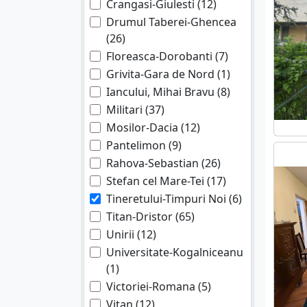
Crangasi-Giulesti (12)
Drumul Taberei-Ghencea
(26)
Floreasca-Dorobanti (7)
Grivita-Gara de Nord (1)
Iancului, Mihai Bravu (8)
Militari (37)
Mosilor-Dacia (12)
Pantelimon (9)
Rahova-Sebastian (26)
Stefan cel Mare-Tei (17)
Tineretului-Timpuri Noi (6)
Titan-Dristor (65)
Unirii (12)
Universitate-Kogalniceanu
(1)
Victoriei-Romana (5)
Vitan (12)