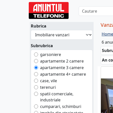
Vanza
Rubrica
Hom
6 anu
Subrubrica
Subru
garsoniere
An co
apartamente 2 camere
apartamente 3 camere
apartamente 4+ camere
case, vile
terenuri
spatii comerciale,
industriale
cumparari, schimburi