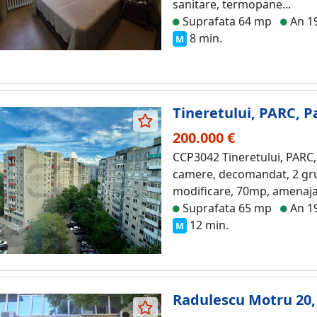
sanitare, termopane...
Suprafata 64 mp
An 1
8 min.
M
Tineretului, PARC, Pa
200.000 €
CCP3042 Tineretului, PARC, Pa
camere, decomandat, 2 grupu
modificare, 70mp, amenajat
Suprafata 65 mp
An 1
12 min.
M
Radulescu Motru 20,