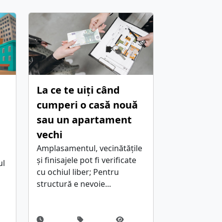
La ce te uiți când
cumperi o casă nouă
sau un apartament
a
vechi
Amplasamentul, vecinătățile
și finisajele pot fi verificate
ul
cu ochiul liber; Pentru
structură e nevoie...