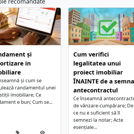
cole recomandate
ndament și
Cum verifici
rtizare in
legalitatea unui
biliare
proiect imobiliar
înseamnă și cum se
ÎNAINTE de a semn
culează randamentul unei
antecontractul
stiții imobiliare; Ce
Ce înseamnă antecontract
ament e bun; Cum se...
de vânzare-cumpărare; De
ce nu e suficient să îl
semnezi la notar; Acte
esențiale...