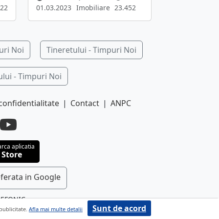
22
01.03.2023
Imobiliare
23.452
uri Noi
Tineretului - Timpuri Noi
ului - Timpuri Noi
confidentialitate
|
Contact
|
ANPC
rca aplicatia
 Store
ferata in Google
LEFONIC
Sunt de acord
 publicitate.
Afla mai multe detalii
e.