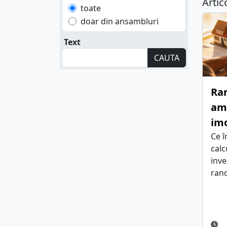
Arti
toate
doar din ansambluri
Text
CAUTA
Ra
amo
imo
Ce 
cal
inve
rand