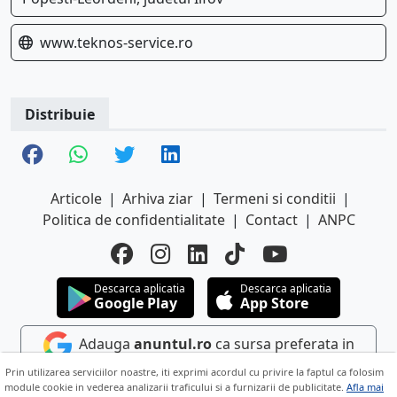
www.teknos-service.ro
Distribuie
Articole
|
Arhiva ziar
|
Termeni si conditii
|
Politica de confidentialitate
|
Contact
|
ANPC
Descarca aplicatia
Descarca aplicatia
Google Play
App Store
Adauga
anuntul.ro
ca sursa preferata in
Google
Prin utilizarea serviciilor noastre, iti exprimi acordul cu privire la faptul ca folosim
module cookie in vederea analizarii traficului si a furnizarii de publicitate.
Afla mai