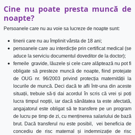
Cine nu poate presta munc
ă
de
noapte?
Persoanele care nu au voie sa lucreze de noapte sunt:
tinerii care nu au împlinit vârsta de 18 ani;
persoanele care au interdicție prin certificat medical (se
aduce la serviciu documentul doveditor de la doctor);
femeile gravide, lăuzele și cele care alăptează nu pot fi
obligate să presteze muncă de noapte, fiind protejate
de OUG nr. 96/2003 privind protecția maternității la
locurile de muncă.
Deci dacă te afli într-una din aceste
situații, trebuie să-ți dai acordul în scris că vrei și poți
lucra timpul nopții, iar dacă
sănătatea ta este afectată,
angajatorul este obligat să te transfere pe un program
de lucru pe timp de zi, cu menținerea salariului de bază
brut.
Dacă transferul nu este posibil, vei beneficia de
concediu de risc maternal și indemnizație de risc