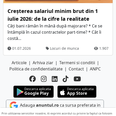
Creșterea salariul minim brut din 1
iulie 2026: de la cifre la realitate
Câți bani rămân în mână după majorare? * Ce se
întâmplă în cazul contractelor part-time? * Cât îi
costă...
01.07.2026
Locuri de munca
1.907
Articole
|
Arhiva ziar
|
Termeni si conditii
|
Politica de confidentialitate
|
Contact
|
ANPC
Descarca aplicatia
Descarca aplicatia
Google Play
App Store
Adauga
anuntul.ro
ca sursa preferata in
Google
Prin utilizarea serviciilor noastre, iti exprimi acordul cu privire la faptul ca folosim