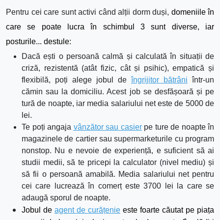
Pentru cei care sunt activi c
â
nd alții dorm duși,
domeniile în
care se poate lucra în schimbul 3 sunt diverse, iar
posturile... destule:
Dacă ești o persoană calmă și calculată în situații de
criză, rezistentă (atât fizic, cât și psihic), empatică și
flexibilă, poți alege jobul de
îngrijitor bătrâni
într-un
cămin sau la domiciliu. Acest job se desfășoară și pe
tură de noapte, iar media salariului net este de 5000 de
lei.
Te poți angaja
vânzător sau casier
pe ture de noapte în
magazinele de cartier sau supermarketurile cu program
nonstop. Nu e nevoie de experiență, e suficient să ai
studii medii, să te pricepi la calculator (nivel mediu) și
să fii o persoană amabilă. Media salariului net pentru
cei care lucrează în comerț este 3700 lei la care se
adaugă sporul de noapte.
Jobul de
agent de curățenie
este foarte căutat pe piața