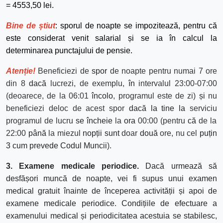
= 4553,50 lei.
Bine de știut
: sporul de noapte se impozitează, pentru că
este considerat venit salarial și se ia în calcul la
determinarea punctajului de pensie.
Aten
ț
ie!
Beneficiezi de
spor
de noapte pentru numai 7 ore
din 8
dacă
lucrezi, de exemplu,
în
intervalul 23:00-07:00
(deoarece,
de la 06:01
încolo
, programul este de zi)
și
nu
beneficiezi deloc de acest spor
dacă
la
tine la
serviciu
programul de lucru
se
încheie
la
ora
00:00 (pentru
că
de la
22:00
până
la miezul
nopții
sunt
doar
două
ore, nu cel
puțin
3 cum prevede Codul Muncii
).
3. Examene medicale periodice.
Dacă urmează să
desfășori muncă de noapte, vei fi supus unui examen
medical gratuit înainte de începerea activității și apoi de
examene medicale periodice. Condițiile de efectuare a
examenului medical și periodicitatea acestuia se stabilesc,