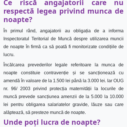
Ce risc
ă
angajatorii care nu
respect
ă
legea privind munca de
noapte?
În primul rând, angajatorii au obligația de a informa
Inspectoratul Teritorial de Muncă despre utilizarea muncii
de noapte în firmă ca s
ă
poat
ă
fi monitorizate condițiile de
lucru.
Î
ncălcarea prevederilor legale referitoare la munca de
noapte constituie contravenție și se sancționează cu
amendă în valoare de la 1.500 lei până la 3.000 lei. Iar
OUG
nr. 96/ 2003 privind protecția maternității la locurile de
muncă prevede sancțiunea amenzii de la 5.000 la 10.000
lei pentru obligarea salariatelor gravide, lăuze sau care
alăptează, s
ă
presteze munc
ă
de noapte.
Unde poți lucra de noapte?