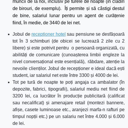
muncii de la noi, inclusiv pe turele de noapte (în clădiri
de birouri, de exemplu). Îți permite și să câstigi destul
de bine, salariul lunar pentru un agent de curățenie
fiind, în medie, de 3440 de lei net.
Jobul de
recepționer hotel
sau pensiune se desfășoară
tot în 3 schimburi (de obicei se lucrează 2 zile cu 2
libere) și este potrivit pentru o persoană organizată, cu
abilități de comunicare (cunoașterea limbii engleze la
nivel conversațional este esențială), răbdare, atenție la
nevoile clienților. Jobul de recepționer e ideal dacă ești
student, iar salariul net este între 3300 și 4000 de lei.
Tot pe tur
ă
de noapte te poți angaja ca ambalator (în
depozite, fabrici, tipografii),
salariul mediu net fiind de
3200 lei, ca lucrător în producție publicitară (calificat
sau necalificat) și amenajare retail (montezi bannere,
afișe, casete luminoase etc., aranjezi marfa-n rafturi pe
timpul nopții etc.) pe un salariu net între 4.000 și 6.000
de lei.