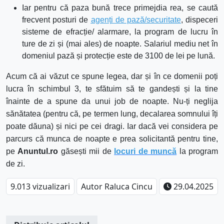
Iar pentru
că
paza
bună
trece primejdia
rea
,
se
caută
frecvent posturi de
agen
ț
i de paz
ă
/securitate
, dispeceri
sisteme
de efracție/ alarmare,
la
program de lucru în
ture de zi și (
mai
ales
) de noapte. Salariul mediu
net
î
n
domeniul paz
ă
și protec
ț
ie este de 3100 de lei pe lună.
Acum că ai văzut ce spune legea, dar și în ce domenii poți
lucra în schimbul 3, te sfătuim să te gandești și la tine
înainte de a spune da unui job de noapte. Nu-ți neglija
sănătatea (pentru că, pe termen lung, decalarea somnului îți
poate dăuna) și nici pe cei dragi. Iar dacă vei considera pe
parcurs că munca de noapte e prea solicitantă pentru tine,
pe
Anuntul.ro
găsești mii de
locuri de muncă
la program
de zi.
9.013 vizualizari
Autor Raluca Cincu
29.04.2025