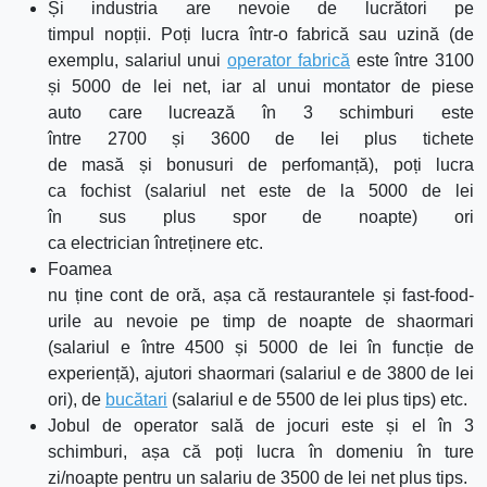
Și
industria are nevoie de
lucrători
pe
timpul
nopții
.
Poți
lucra
într
-o
fabrică
sau uzin
ă
(de
exemplu, salariul unui
operator
fabrică
este
între
3100
și
5000 de lei
net
, iar
al
unui montator de piese
auto
care
lucrează
în
3 schimburi este
între
2700
și
3600 de lei
plus
tichete
de
masă
și
bonusuri de
perfomanță
),
poți
lucra
ca
fochist (salariul net este de
la
5000 de lei
în
sus
plus
spor
de noapte) ori
ca
electrician
întreținere
etc.
Foamea
nu
ține
cont
de
oră
,
așa
că
restaurantele
și
fast
-food-
urile au nevoie pe timp de noapte de shaormari
(salariul e între 4500 și 5000 de lei în funcție de
experiență), ajutori shaormari (salariul e de 3800 de lei
ori), de
bucătari
(salariul e de 5500 de lei
plus
tips) etc.
Jobul de operator
sal
ă
de jocuri este
și
el
în
3
schimburi,
așa
că
poți
lucra
în
domeniu
î
n ture
zi/noapte pentru un salariu de 3500 de lei
net plus tips.