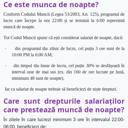
Ce este
munca
de noapte?
Conform Codului Muncii (Legea 53/2003, Art. 125),
programul de
lucru care începe la ora 22:00 și se termină la 6:00
reprezintă
muncă de noapte.
Tot Codul Muncii spune că ești considerat salariat de noapte, dacă:
·
din programul tău zilnic de lucru, cel puțin 3 ore sunt de la
10:00 PM la 6:00 AM;
·
din timpul tău lunar de lucru, cel puțin 30% se desfășoară în
interval orar de mai sus (ex. din 160 de ore lucrate pe lună,
minimum 48 sunt de noapte).
Iar ca salariat de noapte trebuie să beneficiezi de niște drepturi.
Care sunt drepturile salariaților
care prestează munc
ă
de noapte?
În
zilele în
care
lucrezi minimum 3 ore
în
intervalul 22:00-
06:00, beneficiezi de: