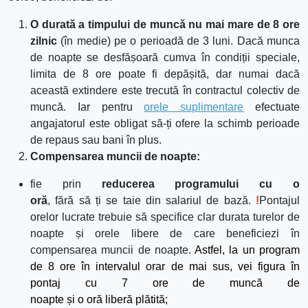
O durată a timpului de muncă nu mai mare de 8 ore
zilnic
(în medie) pe o perioadă de 3 luni.
Dac
ă
munca
de noapte se desfășoară cumva în condiții speciale,
limita de 8 ore poate fi depășită, dar numai dacă
această extindere este trecută în contractul colectiv de
muncă. Iar pentru
orele suplimentare
efectuate
angajatorul este obligat să-ți ofere la schimb perioade
de repaus sau bani în plus.
Compensarea muncii de noapte:
fie
prin
reducerea programului cu o
oră
,
fără
să
ți
se
taie
din
salariul de baz
ă
.
!
Pontajul
orelor lucrate trebuie să specifice clar durata turelor de
noapte și orele libere de care beneficiezi în
compensarea muncii de noapte.
Astfel,
la
un program
de 8 ore
în
intervalul orar de
mai
sus
, vei
figura
în
pontaj cu 7 ore de
muncă
de
noapte
și
o
oră
liberă
plătită;