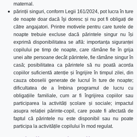
maternal.
părinții singuri, conform Legii 161/2024, pot lucra în ture
de noapte doar dacă îşi doresc și nu pot fi obligați de
către angajatori.
Printre motivele pentru care turele de
noapte trebuie excluse dacă părintele singur nu își
exprimă disponibilitatea se află: importanța siguranței
copilului pe timp de noapte, care rămâne fie în grija
unei alte persoane decât părintele, fie rămâne singur în
casă; posibilitatea ca părintele să nu poată acorda
copiilor suficientă atenție și îngrijire în timpul zilei, din
cauza oboselii generate de lucrul în ture de noapte;
dificultatea de a îmbina programul de lucru cu
obligațiile familiale, cum ar fi îngrijirea copiilor sau
participarea la activități școlare și sociale; impactul
asupra relației părinte-copil, care poate fi afectată de
faptul că părintele nu este disponibil sau nu poate
participa la activitățile copilului în mod regulat.