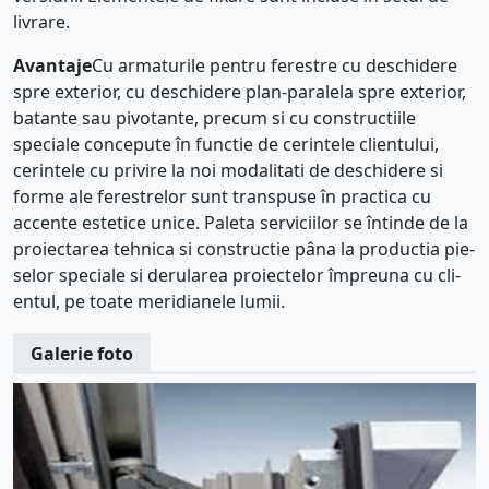
livrare.
Avantaje
Cu armatu­rile pentru fere­stre cu deschi­dere
spre exte­rior, cu deschi­dere plan-paralela spre exte­rior,
batante sau pivotante, precum si cu con­structiile
speciale conce­pute în functie de cerintele cli­en­tului,
cerintele cu privire la noi modalitati de deschi­dere si
forme ale fere­strelor sunt transpuse în practica cu
accente estetice unice. Paleta serviciilor se înt­inde de la
pro­ie­ctarea tehnica si con­structie pâna la pro­ductia pie­
selor speciale si derularea pro­ie­ctelor împreuna cu cli­
entul, pe toate meridianele lumii.
Galerie foto