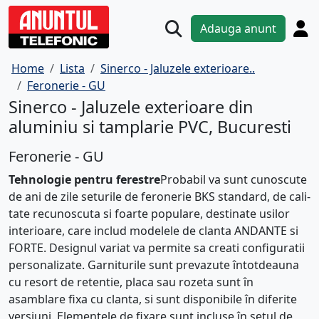
Adauga anunt
Home
Lista
Sinerco - Jaluzele exterioare..
Feronerie - GU
Sinerco - Jaluzele exterioare din
aluminiu si tamplarie PVC, Bucuresti
Feronerie - GU
Tehno­logie pentru fere­stre
Pro­babil va sunt cunoscute
de ani de zile setu­rile de fero­nerie BKS stan­dard, de cali­
tate recunoscuta si foarte popu­lare, desti­nate usilor
inte­rioare, care includ modelele de clanta ANDANTE si
FORTE. Desi­gnul variat va per­mite sa creati con­figu­ratii
per­so­nalizate. Garnitu­rile sunt prevazute întotdeauna
cu resort de retentie, placa sau rozeta sunt în
asamblare fixa cu clanta, si sunt dispo­nibile în dife­rite
ver­siuni. Ele­men­tele de fixare sunt incluse în setul de