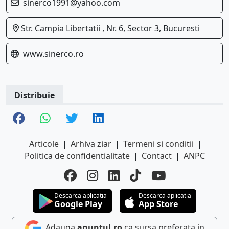
sinerco1991@yahoo.com
Str. Campia Libertatii , Nr. 6, Sector 3, Bucuresti
www.sinerco.ro
Distribuie
Articole
|
Arhiva ziar
|
Termeni si conditii
|
Politica de confidentialitate
|
Contact
|
ANPC
Descarca aplicatia
Descarca aplicatia
Google Play
App Store
Adauga
anuntul.ro
ca sursa preferata in