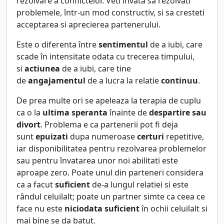
rezolvare a conflictelor. Veti învata sa rezolvati
problemele, într-un mod constructiv, si sa cresteti
acceptarea si aprecierea partenerului.
Este o diferenta între
sentimentul
de a iubi, care
scade în intensitate odata cu trecerea timpului,
si
actiunea
de a iubi, care tine
de
angajamentul
de a lucra la relatie
continuu
.
De prea multe ori se apeleaza la terapia de cuplu
ca o la
ultima speranta
înainte de
despartire sau
divort
. Problema e ca partenerii pot fi deja
sunt
epuizati
dupa numeroase
certuri
repetitive,
iar disponibilitatea pentru rezolvarea problemelor
sau pentru învatarea unor noi abilitati este
aproape zero. Poate unul din parteneri considera
ca a facut
suficient
de-a lungul relatiei si este
rândul celuilalt; poate un partner simte ca ceea ce
face nu este
niciodata suficient
în ochii celuilalt si
mai bine se da batut.