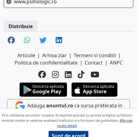
www.psihologic.ro
Distribuie
Articole
|
Arhiva ziar
|
Termeni si conditii
|
Politica de confidentialitate
|
Contact
|
ANPC
Descarca aplicatia
Descarca aplicatia
Google Play
App Store
Adauga
anuntul.ro
ca sursa preferata in
Google
Prin utilizarea serviciilor noastre, iti exprimi acordul cu privire la faptul ca folosim
module cookie in vederea analizarii traficului si a furnizarii de publicitate.
Afla mai
multe detalii
Copyright © 2026 ANUNTUL TELEFONIC
Toate drepturile rezervate.
Sunt de acord