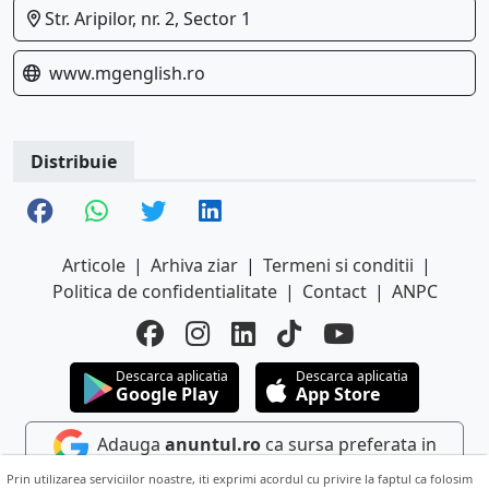
Str. Aripilor, nr. 2, Sector 1
www.mgenglish.ro
Distribuie
Articole
|
Arhiva ziar
|
Termeni si conditii
|
Politica de confidentialitate
|
Contact
|
ANPC
Descarca aplicatia
Descarca aplicatia
Google Play
App Store
Adauga
anuntul.ro
ca sursa preferata in
Google
Prin utilizarea serviciilor noastre, iti exprimi acordul cu privire la faptul ca folosim