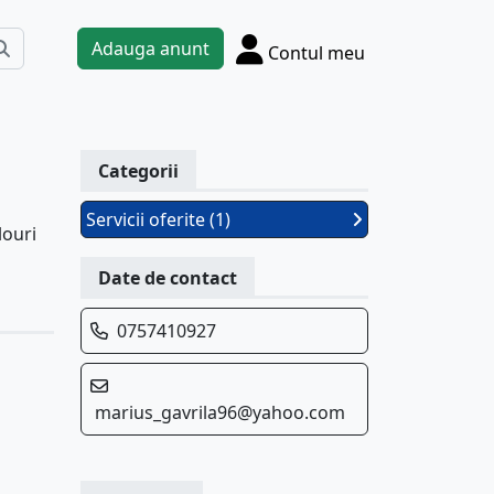
Adauga anunt
Contul meu
Categorii
Servicii oferite (1)
louri
Date de contact
0757410927
marius_gavrila96@yahoo.com