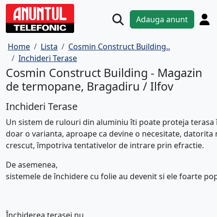
Adauga anunt
Home
Lista
Cosmin Construct Building..
Inchideri Terase
Cosmin Construct Building - Magazin
de termopane, Bragadiru / Ilfov
Inchideri Terase
Un
sistem
de
rulouri
din
aluminiu
îti
poate
proteja
terasa
doar
o
variant
a
,
aproape
ca
devine
o
necesitate
,
datorita
n
crescut,
împotriva
tentativelor
de
intrare
prin
efractie
.
De asemenea,
sistemele
de
închidere
cu
folie
au
devenit
si
ele
foarte
pop
Î
nchiderea
terasei
nu