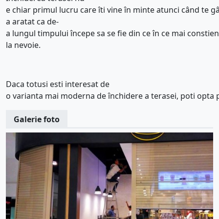
e
chiar
primul
lucru
care
îti
vine
în
minte
atunci
când
te
gâ
a
aratat
ca
de-
a
lungul
timpului
începe
sa
se
fie
din
ce
în
ce
mai
constien
la
nevoie
.
Daca
totusi
esti
interesat
de
o
variant
a
mai
moderna
de
închidere
a
terasei
,
poti
opta
Galerie foto