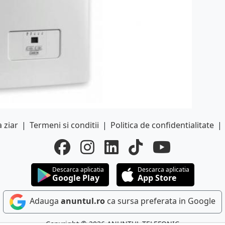
 ziar
|
Termeni si conditii
|
Politica de confidentialitate
|
Descarca aplicatia
Descarca aplicatia
Google Play
App Store
Adauga
anuntul.ro
ca sursa preferata in Google
Copyright © 2026 ANUNTUL TELEFONIC