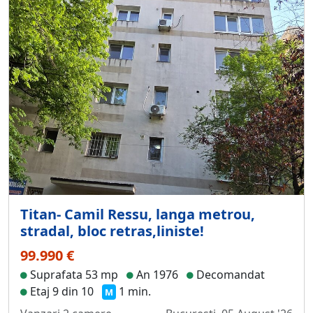
Titan- Camil Ressu, langa metrou,
stradal, bloc retras,liniste!
99.990 €
Suprafata 53 mp
An 1976
Decomandat
Etaj 9 din 10
1 min.
M