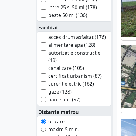
Mehedinti (1)
intre 25 si 50 ml (178)
Mures (1)
peste 50 ml (136)
Neamt (8)
Facilitati
Olt (2)
acces drum asfaltat (176)
Prahova (43)
alimentare apa (128)
Salaj (1)
autorizatie constructie
Sibiu (3)
(19)
Suceava (4)
canalizare (105)
Teleorman (6)
certificat urbanism (87)
Timis (4)
curent electric (162)
Tulcea (3)
gaze (128)
Valcea (4)
parcelabil (57)
Vaslui (1)
Vrancea (4)
Distanta metrou
oricare
maxim 5 min.