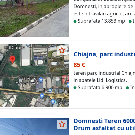
Domnesti, in apropiere de d
este intravilan agricol, are 
Suprafata 13.853 mp
I
Chiajna, parc industr
85 €
teren parc industrial Chiaj
in spatele Lidl Logistics,
Suprafata 6.900 mp
In
Domnesti Teren 6000m
Drum asfaltat cu util