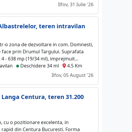
Ilfov, 31 Iulie '26
lbastrelelor, teren intravilan
intr-o zona de dezvoltare in com. Domnesti,
se face prin Drumul Targului. Suprafata
 4 - 638 mp (19/34 ml), imprejmuit...
avilan
Deschidere 34 ml
4.5 Km
Ilfov, 05 August '26
 Langa Centura, teren 31.200
n, cu o pozitionare excelenta, in
 rapid din Centura Bucuresti. Forma