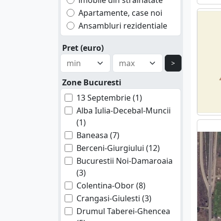
imobile din strainatate
Apartamente, case noi
Ansambluri rezidentiale
Pret (euro)
>
Zone Bucuresti
13 Septembrie (1)
Alba Iulia-Decebal-Muncii
(1)
Baneasa (7)
Berceni-Giurgiului (12)
Bucurestii Noi-Damaroaia
(3)
Colentina-Obor (8)
Crangasi-Giulesti (3)
Drumul Taberei-Ghencea