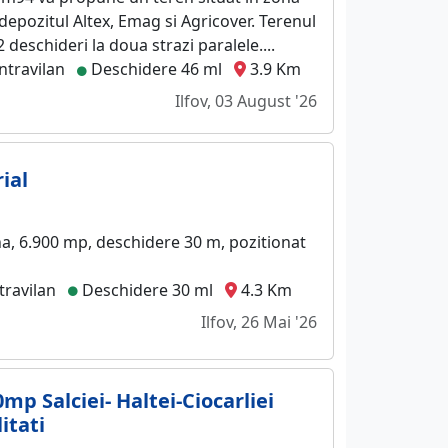
epozitul Altex, Emag si Agricover. Terenul
2 deschideri la doua strazi paralele....
ntravilan
Deschidere 46 ml
3.9 Km
Ilfov, 03 August '26
ial
na, 6.900 mp, deschidere 30 m, pozitionat
travilan
Deschidere 30 ml
4.3 Km
Ilfov, 26 Mai '26
p Salciei- Haltei-Ciocarliei
itati