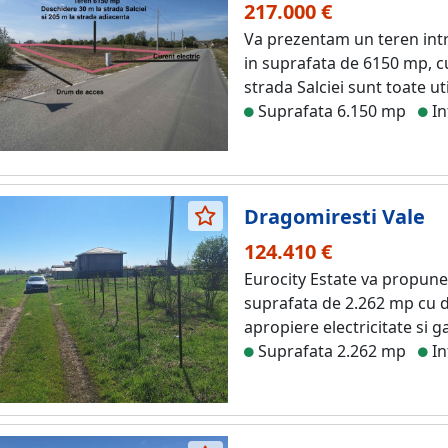
217.000 €
Va prezentam un teren intra
in suprafata de 6150 mp, cu
strada Salciei sunt toate util
Suprafata 6.150 mp
In
Dragomiresti Vale
124.410 €
Eurocity Estate va propune
suprafata de 2.262 mp cu du
apropiere electricitate si g
Suprafata 2.262 mp
In