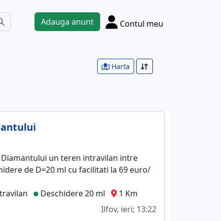
Adauga anunt
Contul meu
Harta
mantului
. Diamantului un teren intravilan intre
dere de D=20 ml cu facilitati la 69 euro/
travilan
Deschidere 20 ml
1 Km
Ilfov, ieri; 13:22