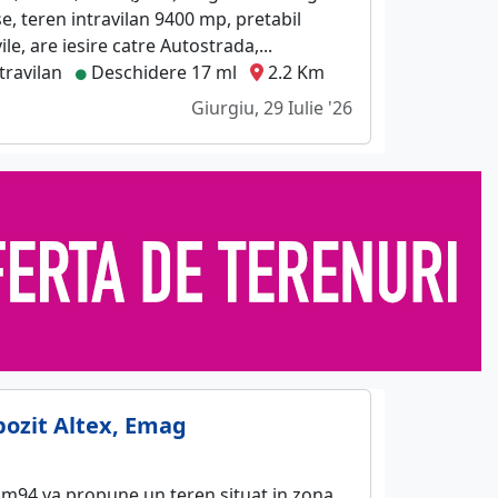
se, teren intravilan 9400 mp, pretabil
vile, are iesire catre Autostrada,...
travilan
Deschidere 17 ml
2.2 Km
Giurgiu, 29 Iulie '26
ozit Altex, Emag
m94 va propune un teren situat in zona