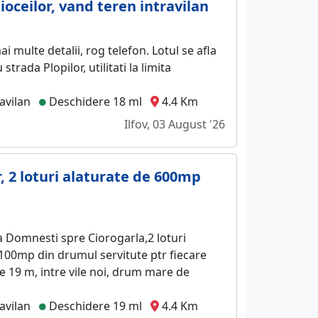
oceilor, vand teren intravilan
 multe detalii, rog telefon. Lotul se afla
strada Plopilor, utilitati la limita
avilan
Deschidere 18 ml
4.4 Km
Ilfov, 03 August '26
, 2 loturi alaturate de 600mp
a Domnesti spre Ciorogarla,2 loturi
 100mp din drumul servitute ptr fiecare
re 19 m, intre vile noi, drum mare de
avilan
Deschidere 19 ml
4.4 Km