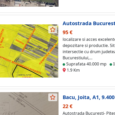
Autostrada Bucurest
95 €
localizare si acces excelente
depozitare si productie. Si
intersectie cu drum judetean
Bucurestiului,...
Suprafata 40.000 mp
I
1.9 Km
Bacu, Joita, A1, 9.40
22 €
Autostrada Bucuresti- Pitest