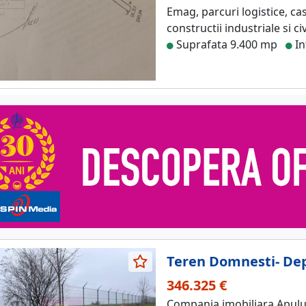
Emag, parcuri logistice, ca
constructii industriale si ci
Suprafata 9.400 mp
In
Teren Domnesti- Dep
346.325 €
Compania imobiliara Apulu