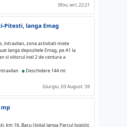
Ilfov, ieri; 22:21
i-Pitesti, langa Emag
, intravilan, zona activitati mixte
tuat langa depozitele Emag, pe A1 la
 si viitorul inel 2 de centura a
ntravilan
Deschidere 144 ml
Giurgiu, 03 August '26
0 mp
i, km 16, Bacu (Joita) langa Parcul logistic