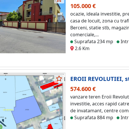
105.000 €
ocazie, ideala investitie, p
casa de locuit, zona cu tra
Berceni, statie stb, magazine,
comerciale,...
Suprafata 234 mp
Intr
2.6 Km
EROII REVOLUTIEI, st
574.600 €
vanzare teren Eroii Revoluti
investitie, acces rapid cat
de invatamant, centre comer
Suprafata 884 mp
Intr