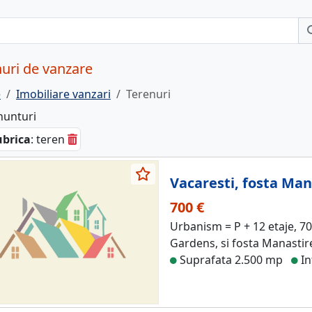
uri de vanzare
e
Imobiliare vanzari
Terenuri
nunturi
brica
: teren
Vacaresti, fosta Man
700 €
Urbanism = P + 12 etaje, 7
Gardens, si fosta Manastire
Suprafata 2.500 mp
In