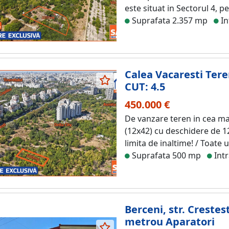
este situat in Sectorul 4, pe
Suprafata 2.357 mp
In
Calea Vacaresti Ter
CUT: 4.5
450.000 €
De vanzare teren in cea ma
(12x42) cu deschidere de 1
limita de inaltime! / Toate ut
Suprafata 500 mp
Intr
Berceni, str. Crestes
metrou Aparatori