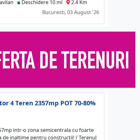
avilan
Deschidere 10 ml
2.4 Km
Bucuresti, 03 August '26
ector 4 Teren 2357mp POT 70-80%
57mp intr-o zona semicentrala cu foarte
a de inaltime pentru constructii! / Terenul