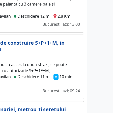
e paianta cu 3 camere baie si
avilan
Deschidere 12 ml
2.8 Km
Bucuresti, azi; 13:00
 de construire S+P+1+M, in
u
ou cu acces la doua strazi, se poate
, cu autorizatie S+P+1E+M,
avilan
Deschidere 11 ml
10 min.
M
Bucuresti, azi; 09:24
anariei, metrou Tineretului