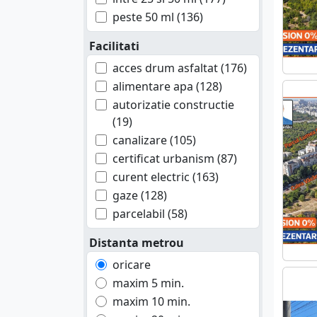
Mures (1)
peste 50 ml (136)
Neamt (8)
Facilitati
Olt (2)
acces drum asfaltat (176)
Prahova (43)
alimentare apa (128)
Salaj (1)
autorizatie constructie
Sibiu (3)
(19)
Suceava (4)
canalizare (105)
Teleorman (7)
certificat urbanism (87)
Timis (4)
curent electric (163)
Tulcea (3)
gaze (128)
Valcea (4)
parcelabil (58)
Vaslui (1)
Vrancea (4)
Distanta metrou
oricare
maxim 5 min.
maxim 10 min.