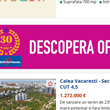
Suprafata 700 mp
Intr
Calea Vacaresti - S
CUT 4,5
1.272.000 €
De vanzare un teren de 23
mare potential si fara limit