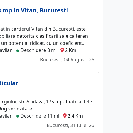
3 mp in Vitan, Bucuresti
t in cartierul Vitan din Bucuresti, este
iliara datorita clasificarii sale ca teren
 un potential ridicat, cu un coeficient...
avilan
Deschidere 8 ml
2 Km
Bucuresti, 04 August '26
ticular
rgiului, str. Acidava, 175 mp. Toate actele
 Rog seriozitate
avilan
Deschidere 11 ml
2.4 Km
Bucuresti, 31 Iulie '26