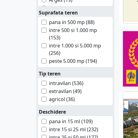
Arges (19)
Bacau (3)
Suprafata teren
Braila (2)
pana in 500 mp (88)
Brasov (9)
intre 500 si 1.000 mp
Buzau (8)
(153)
Calarasi (15)
intre 1.000 si 5.000 mp
Cluj (3)
(256)
Constanta (17)
peste 5.000 mp (194)
Covasna (1)
Dambovita (20)
Tip teren
Dolj (3)
intravilan (536)
Galati (7)
extravilan (49)
Giurgiu (60)
agricol (36)
Gorj (2)
Deschidere
Hunedoara (3)
Ialomita (10)
pana in 15 ml (109)
Iasi (3)
intre 15 si 25 ml (232)
Mehedinti (1)
intre 25 si 50 ml (177)