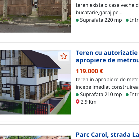
teren exista o casa veche d
bucatarie,garaj,pe...
Suprafata 220 mp
Intr
Teren cu autorizatie
apropiere de metro
119.000 €
teren in apropiere de metr
incepe imediat construirea
Suprafata 210 mp
Intr
2.9 Km
Parc Carol, strada L