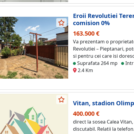
Eroii Revolutiei Ter
comision 0%
163.500 €
Va prezentam o proprietate
Revolutiei – Pieptanari, potr
si pentru cei care isi dores
Suprafata 264 mp
Intr
2.4 Km
Vitan, stadion Olimp
400.000 €
direct la sosea Calea Vitan,
discutabil. Relatii la telefon