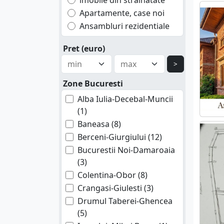
imobile din strainatate
Apartamente, case noi
Ansambluri rezidentiale
Pret (euro)
>
Zone Bucuresti
Alba Iulia-Decebal-Muncii
(1)
Baneasa (8)
Berceni-Giurgiului (12)
Bucurestii Noi-Damaroaia
(3)
Colentina-Obor (8)
Crangasi-Giulesti (3)
Drumul Taberei-Ghencea
(5)