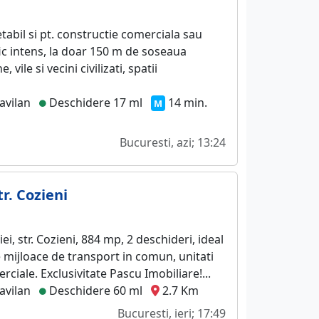
retabil si pt. constructie comerciala sau
fic intens, la doar 150 m de soseaua
 vile si vecini civilizati, spatii
avilan
Deschidere 17 ml
14 min.
M
Bucuresti, azi; 13:24
r. Cozieni
ei, str. Cozieni, 884 mp, 2 deschideri, ideal
re mijloace de transport in comun, unitati
ciale. Exclusivitate Pascu Imobiliare!...
avilan
Deschidere 60 ml
2.7 Km
Bucuresti, ieri; 17:49