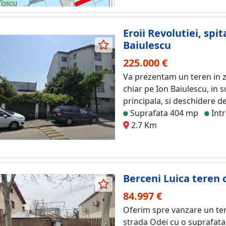
Eroii Revolutiei, spi
Baiulescu
225.000 €
Va prezentam un teren in zo
chiar pe Ion Baiulescu, in 
principala, si deschidere de 
Suprafata 404 mp
Intr
2.7 Km
Berceni Luica teren 
84.997 €
Oferim spre vanzare un ter
strada Odei cu o suprafata