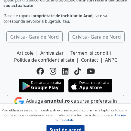
spatiu pentru afacerea ta, ai la dispozitie
anunturi recent adaugate
sau actualizate
.
Gaseste rapid o
proprietate de inchiriat in Arad
, care sa
corespunda nevoilor si bugetului tau.
Grivita - Gara de Nord
Grivita - Gara de Nord
Articole
|
Arhiva ziar
|
Termeni si conditii
|
Politica de confidentialitate
|
Contact
|
ANPC
Descarca aplicatia
Descarca aplicatia
Google Play
App Store
Adauga
anuntul.ro
ca sursa preferata in
Google
Prin utilizarea serviciilor noastre, iti exprimi acordul cu privire la faptul ca folosim
module cookie in vederea analizarii traficului si a furnizarii de publicitate.
Afla mai
multe detalii
Copyright © 2026 ANUNTUL TELEFONIC
Toate drepturile rezervate.
Sunt de acord