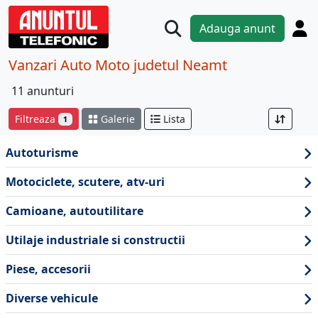
Adauga anunt
Vanzari Auto Moto judetul Neamt
11 anunturi
Filtreaza
Galerie
Lista
1
Autoturisme
Motociclete, scutere, atv-uri
Camioane, autoutilitare
Utilaje industriale si constructii
Piese, accesorii
Diverse vehicule