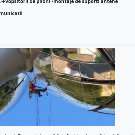
tc.→vopsitorii de piloni •montaje de suporti antene
municatii