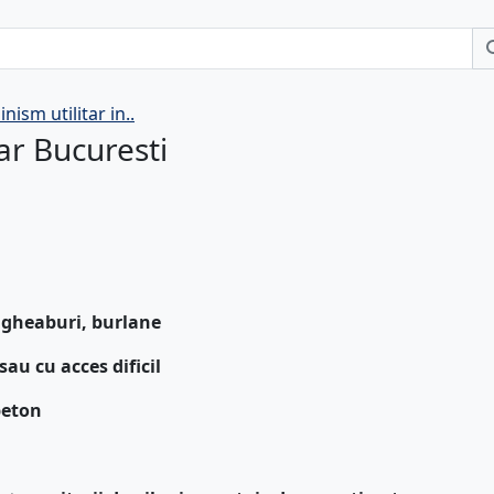
inism utilitar in..
tar Bucuresti
 jgheaburi, burlane
sau cu acces dificil
beton