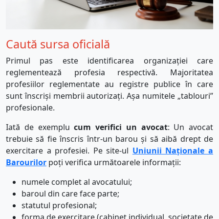
Caută sursa oficială
Primul pas este identificarea organizației care
reglementează profesia respectivă. Majoritatea
profesiilor reglementate au registre publice în care
sunt înscriși membrii autorizați. Așa numitele „tablouri”
profesionale.
Iată de exemplu
cum verifici un avocat
: Un avocat
trebuie să fie înscris într-un barou și să aibă drept de
exercitare a profesiei. Pe site-ul
Uniunii Naționale a
Barourilor
poți verifica următoarele informații:
numele complet al avocatului;
baroul din care face parte;
statutul profesional;
forma de exercitare (cabinet individual, societate de