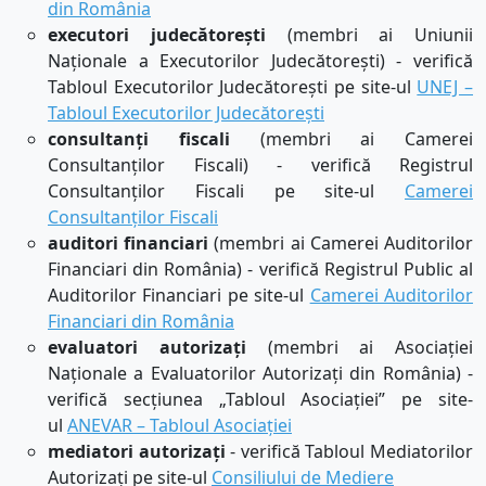
din România
executori judecătorești
(membri ai Uniunii
Naționale a Executorilor Judecătorești) - verifică
Tabloul Executorilor Judecătorești pe s
ite-ul
UNEJ –
Tabloul Executorilor Judecătorești
consultanți fiscali
(membri ai Camerei
Consultanților Fiscali) - verifică Registrul
Consultanților Fiscali pe s
ite-ul
Camerei
Consultanților Fiscali
auditori financiari
(membri ai Camerei Auditorilor
Financiari din România) - verifică Registrul Public al
Auditorilor Financiari pe site-ul
Camerei Auditorilor
Financiari din România
evaluatori autorizați
(membri ai Asociației
Naționale a Evaluatorilor Autorizați din România) -
verifică secțiunea „Tabloul Asociației” pe s
ite-
ul
ANEVAR – Tabloul Asociației
mediatori autorizați
- verifică Tabloul Mediatorilor
Autorizați pe s
ite-ul
Consiliului de Mediere