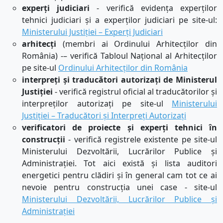
experți judiciari
- verifică evidența experților
tehnici judiciari și a experților judiciari pe s
ite-ul:
Ministerului Justiției – Experți Judiciari
arhitecți
(membri ai Ordinului Arhitecților din
România) -– verifică Tabloul Național al Arhitecților
pe s
ite-ul
Ordinului Arhitecților din România
interpreți și traducători autorizați de Ministerul
Justiției
- verifică registrul oficial al traducătorilor și
interpreților autorizați pe s
ite-ul
Ministerului
Justiției – Traducători și Interpreți Autorizați
verificatori de proiecte și experți tehnici în
construcții
- verifică registrele existente pe site-ul
Ministerului Dezvoltării, Lucrărilor Publice și
Administrației. Tot aici există și lista auditori
energetici pentru clădiri și în general cam tot ce ai
nevoie pentru construcția unei case - s
ite-ul
Ministerului Dezvoltării, Lucrărilor Publice și
Administrației