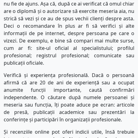
nu fie de ajuns. Așa că, după ce ai verificat că omul chiar
are o diplomă și o autorizare să exercite meseria aia, nu
strică să vezi și ce au de spus vechii clienți despre asta.
Deci o recomandare în plus ar fi să verifici și alte
informații de pe internet, despre persoana pe care o
vizezi. De exemplu, e bine să compari mai multe surse,
cum ar fi:
site-ul oficial al specialistului;
profilul
profesional;
registrul profesional;
comunicate sau
publicații oficiale.
Verifică și experiența profesională.
Dacă o persoană
afirmă că are 20 de ani de experiență sau a ocupat
anumite funcții importante, caută confirmări
independente. O căutare după numele persoanei și
meseria sau funcția, îți poate aduce pe ecran:
articole
de presă,
publicații academice sau
prezentări la
conferințe și
participări în organizații profesionale.
Și recenziile online pot oferi indicii utile, însă trebuie