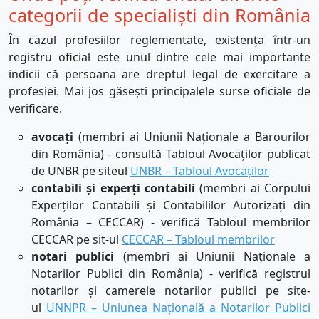
categorii de specialiști din România
În cazul profesiilor reglementate, existența într-un
registru oficial este unul dintre cele mai importante
indicii că persoana are dreptul legal de exercitare a
profesiei. Mai jos găsești principalele surse oficiale de
verificare.
avocați
(membri ai Uniunii Naționale a Barourilor
din România) - consultă Tabloul Avocaților publicat
de UNBR pe s
iteul
UNBR – Tabloul Avocaților
contabili și experți contabili
(membri ai Corpului
Experților Contabili și Contabililor Autorizați din
România – CECCAR) - verifică Tabloul membrilor
CECCAR pe sit-ul
CECCAR – Tabloul membrilor
notari publici
(membri ai Uniunii Naționale a
Notarilor Publici din România) - verifică registrul
notarilor și camerele notarilor publici pe s
ite-
ul
UNNPR – Uniunea Națională a Notarilor Publici