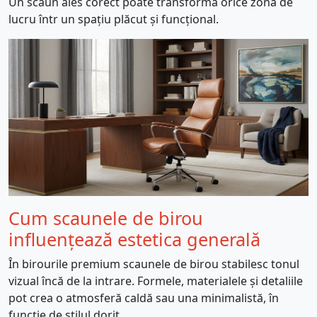
Un scaun ales corect poate transforma orice zonă de
lucru într un spațiu plăcut și funcțional.
Cum scaunele de birou
influențează estetica generală
În birourile premium scaunele de birou stabilesc tonul
vizual încă de la intrare. Formele, materialele și detaliile
pot crea o atmosferă caldă sau una minimalistă, în
funcție de stilul dorit.