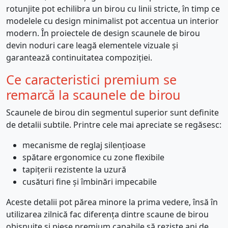
rotunjite pot echilibra un birou cu linii stricte, în timp ce
modelele cu design minimalist pot accentua un interior
modern. În proiectele de design scaunele de birou
devin noduri care leagă elementele vizuale și
garantează continuitatea compoziției.
Ce caracteristici premium se
remarcă la scaunele de birou
Scaunele de birou din segmentul superior sunt definite
de detalii subtile. Printre cele mai apreciate se regăsesc:
mecanisme de reglaj silențioase
spătare ergonomice cu zone flexibile
tapițerii rezistente la uzură
cusături fine și îmbinări impecabile
Aceste detalii pot părea minore la prima vedere, însă în
utilizarea zilnică fac diferența dintre scaune de birou
obișnuite și piese premium capabile să reziste ani de