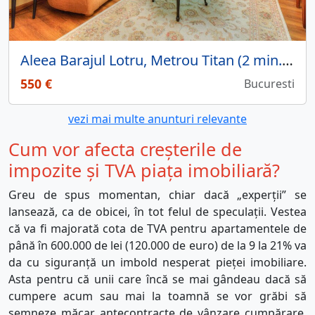
Aleea Barajul Lotru, Metrou Titan (2 min.), apartament 2 camere.
550 €
Bucuresti
vezi mai multe anunturi relevante
Cum vor afecta creșterile de
impozite și TVA piața imobiliară?
Greu de spus momentan, chiar dacă „experții” se
lansează, ca de obicei, în tot felul de speculații. Vestea
că va fi majorată cota de TVA pentru apartamentele de
până în 600.000 de lei (120.000 de euro) de la 9 la 21% va
da cu siguranță un imbold nesperat pieței imobiliare.
Asta pentru că unii care încă se mai gândeau dacă să
cumpere acum sau mai la toamnă se vor grăbi să
semneze măcar antecontracte de vânzare cumpărare,