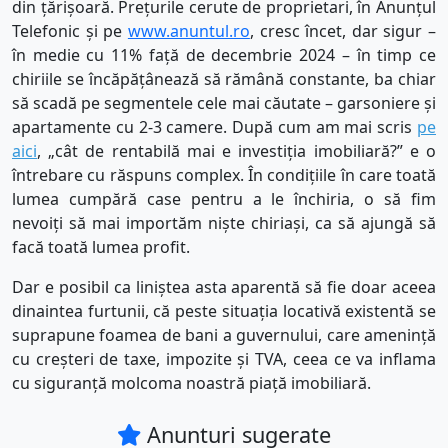
din țărișoară. Prețurile cerute de proprietari, în Anunțul
Telefonic și pe
www.anuntul.ro
, cresc încet, dar sigur –
în medie cu 11% față de decembrie 2024 – în timp ce
chiriile se încăpățânează să rămână constante, ba chiar
să scadă pe segmentele cele mai căutate – garsoniere și
apartamente cu 2-3 camere. După cum am mai scris
pe
aici
, „cât de rentabilă mai e investiția imobiliară?” e o
întrebare cu răspuns complex. În condițiile în care toată
lumea cumpără case pentru a le închiria, o să fim
nevoiți să mai importăm niște chiriași, ca să ajungă să
facă toată lumea profit.
Dar e posibil ca liniștea asta aparentă să fie doar aceea
dinaintea furtunii, că peste situația locativă existentă se
suprapune foamea de bani a guvernului, care amenință
cu creșteri de taxe, impozite și TVA, ceea ce va inflama
cu siguranță molcoma noastră piață imobiliară.
Anunturi sugerate