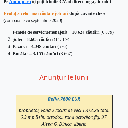
Pe
Anunțul.ro
îți poți trimite CV-ul direct angajatorului
Evoluția celor mai căutate job-uri
după cuvinte cheie
(
comparație cu septembrie 2020
)
Femeie de serviciu/menajeră – 10.624 căutări
(6.879)
Șofer – 8.603 căutări
(14.189)
Paznici – 4.048 căutări
(576)
Bucătar – 3.155 căutări
(3.667)
Anunțurile lunii
Bellu,7600 EUR
proprietar, vand 2 locuri de veci 1.4/2.25 total
6.3 mp Bellu ortodox, zona actorilor, fig. 97,
Aleea G. Dinica, libere;