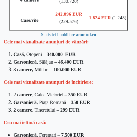
(130.720)
242.896 EUR
1.824 EUR
(1.248)
Case/vile
(229.576)
Statistici imobiliare
anuntul.ro
Cele mai vizualizate anunțuri de vânzări:
Casă
, Otopeni –
340.000
EUR
Garsonieră,
Sălăjan –
46
.400
EUR
3 camere,
Militari –
100.000 EUR
Cele mai vizualizate anunțuri de închiriere:
2 camere
, Calea Victoriei –
350 EUR
Garsonieră
, Piața Romană –
350 EUR
2 camere
, Tineretului –
299 EUR
Cea mai ieftină casă:
Garsonieră
, Ferentari –
7.500 EUR