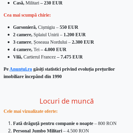
Casă,
Militari
– 230 EUR
Cea mai scumpă chirie:
Garsonieră,
Cișmigiu –
550 EUR
2 camere,
Splaiul Unirii
–
1.200 EUR
3 camere
, Șoseaua Nordului –
2.300 EUR
4 camere,
Tei
– 4.000 EUR
Vilă,
Cartierul Francez
– 7.475 EUR
Pe
Anunțul.ro
găsiți statistici privind evoluția prețurilor
imobiliare începând din 1990
Locuri de muncă
Cele mai vizualizate oferte:
Fată drăguță pentru companie o noapte
– 800 RON
Personal Jumbo Militari
– 4.500 RON