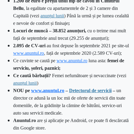
1.200 de euro e prețul unui mp de cavou în Cimitirul
Bellu
, la egalitate cu apartamentele de 2 și 3 camere din
Capitală (vezi
anunțul lunii
) Până la urmă și pe lumea cealaltă
e nevoie de confort și finisaje
;
Locuri de muncă – 38.852 anunțuri,
cu o treime mai mult
față de septembrie anul trecut (29.255 de anunțuri);
2.095 de CV-uri
au fost depuse în septembrie 2021 pe site-ul
www.anuntul.ro
, față de septembrie 2020 (2.589 CV-uri);
Ce cuvinte se caută pe
www.anuntul.ro
luna asta:
femei de
serviciu, șoferi, paznici;
Ce caută bărbații?
Femei nefumătoare și nevaccinate (vezi
anunțul lunii
)
NOU pe
www.anuntul.ro
–
Detectorul de servicii
–
un
director ce adună la un loc mii de oferte de servicii din toate
domeniile, de la grădinițe la cămine de bătrâni, service-uri
auto sau servicii medicale.
Anuntul
.
ro
are și aplicație pe Android, ce poate fi descărcată
din Google store.