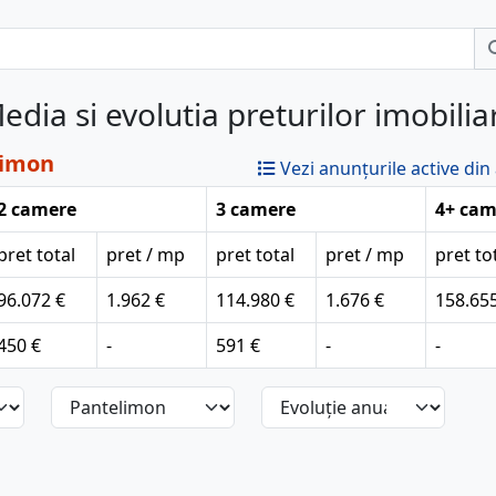
edia si evolutia preturilor imobilia
limon
Vezi anunțurile active din
2 camere
3 camere
4+ cam
pret total
pret / mp
pret total
pret / mp
pret to
96.072 €
1.962 €
114.980 €
1.676 €
158.65
450 €
-
591 €
-
-