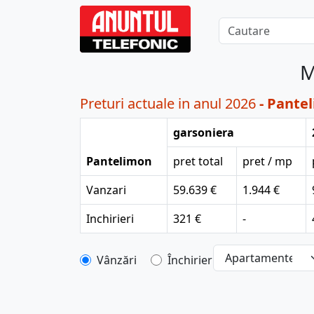
M
Preturi actuale in anul 2026
- Pante
garsoniera
Pantelimon
pret total
pret / mp
Vanzari
59.639 €
1.944 €
Inchirieri
321 €
-
Vânzări
Închirieri
[bold]
€