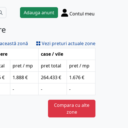
Adauga anunt
Contul meu
re
 această zonă
Vezi preturi actuale zone
ere
case / vile
tal
pret / mp
pret total
pret / mp
5 €
1.888 €
264.433 €
1.676 €
-
-
-
Compara cu alte
zone