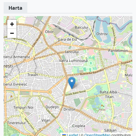
Harta
+
−
Leaflet
|
©
OpenStreetMap
contributors