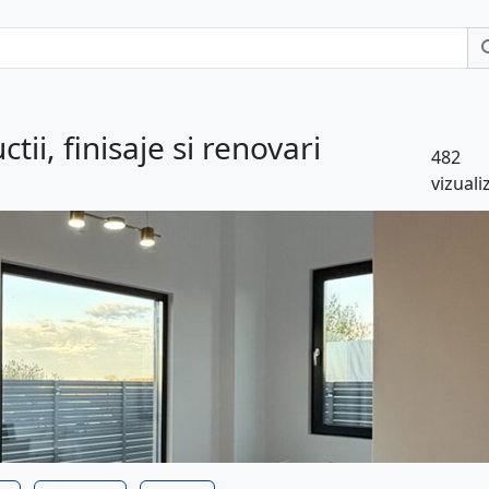
tii, finisaje si renovari
482
vizuali