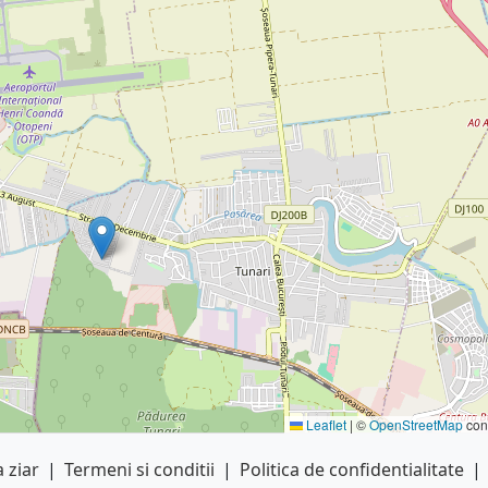
Leaflet
|
©
OpenStreetMap
cont
 ziar
|
Termeni si conditii
|
Politica de confidentialitate
|