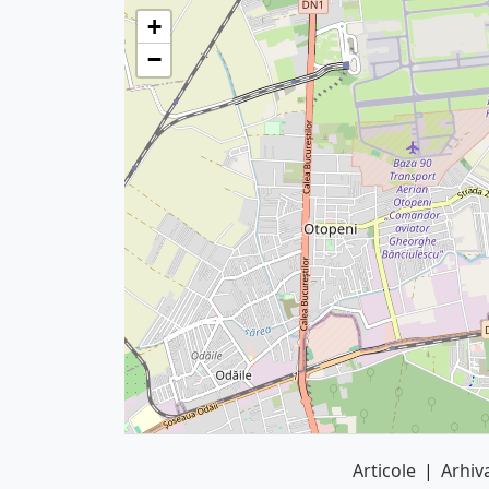
+
−
Articole
|
Arhiva