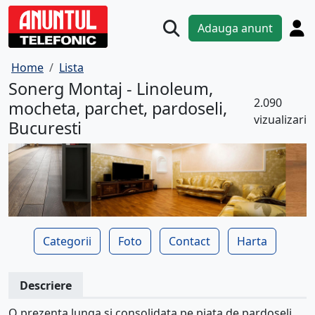
Adauga anunt
Home
Lista
Sonerg Montaj - Linoleum,
2.090
mocheta, parchet, pardoseli,
vizualizari
Bucuresti
Categorii
Foto
Contact
Harta
Descriere
O prezenta lunga si consolidata pe piata de pardoseli