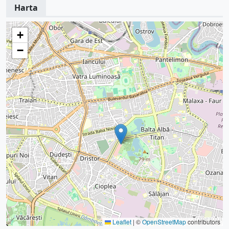
Harta
+
−
Leaflet
|
©
OpenStreetMap
contributors