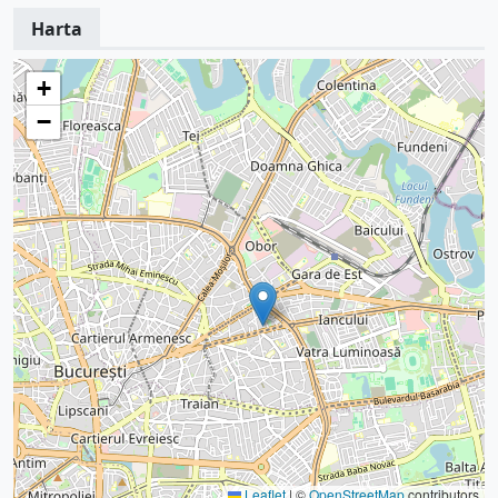
Harta
+
−
Leaflet
|
©
OpenStreetMap
contributors