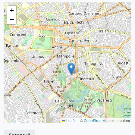
+
−
Leaflet
|
©
OpenStreetMap
contributors