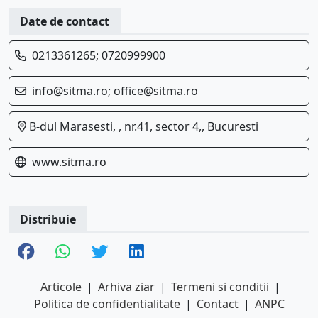
Date de contact
0213361265; 0720999900
info@sitma.ro; office@sitma.ro
B-dul Marasesti, , nr.41, sector 4,, Bucuresti
www.sitma.ro
Distribuie
Articole
|
Arhiva ziar
|
Termeni si conditii
|
Politica de confidentialitate
|
Contact
|
ANPC