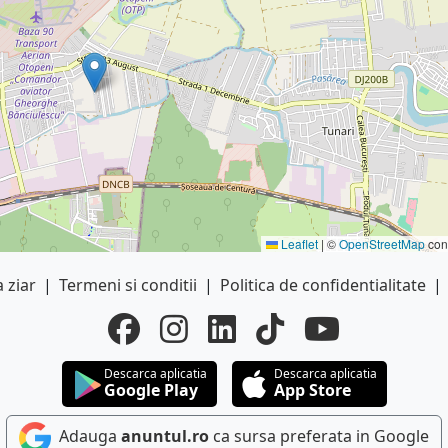
Leaflet
|
©
OpenStreetMap
cont
 ziar
|
Termeni si conditii
|
Politica de confidentialitate
|
Descarca aplicatia
Descarca aplicatia
Google Play
App Store
Adauga
anuntul.ro
ca sursa preferata in Google