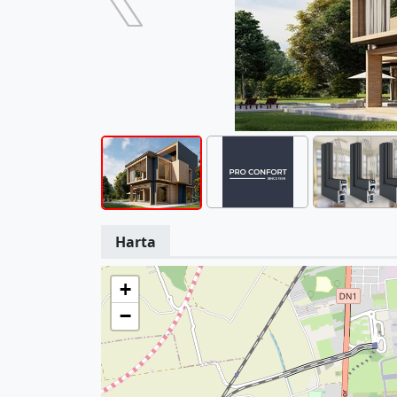
Harta
+
−