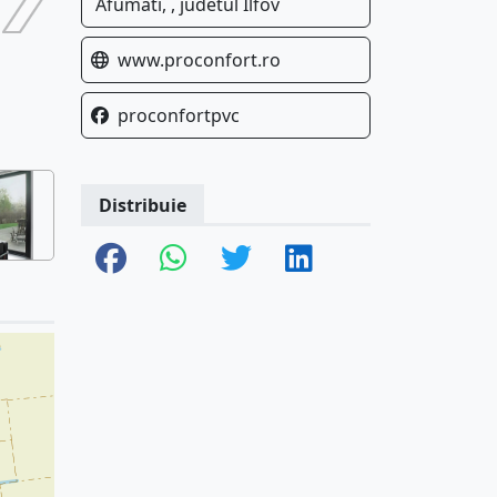
Afumati, , judetul Ilfov
www.proconfort.ro
proconfortpvc
Distribuie