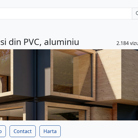
usi din PVC, aluminiu
2.184 vizu
o
Contact
Harta