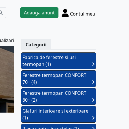
Adauga anunt
Contul meu
alizari
Categorii
Fabrica de ferestre si usi
termopan (1)
Ferestre termopan CONFORT
70+ (4)
Ferestre termopan CONFORT
80+ (2)
Glafuri interioare si exterioare
(1)
Plase contra insectelor (1)