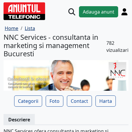
Adauga anunt
Home
Lista
NNC Services - consultanta in
782
marketing si management
vizualizari
Bucuresti
Categorii
Foto
Contact
Harta
Descriere
NNC Services ofera consultanta in marketing si