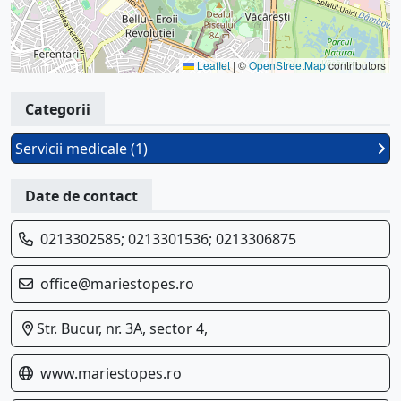
Leaflet
|
©
OpenStreetMap
contributors
Categorii
Servicii medicale (1)
Date de contact
0213302585; 0213301536; 0213306875
office@mariestopes.ro
Str. Bucur, nr. 3A, sector 4,
www.mariestopes.ro