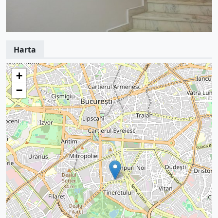
Harta
+
−