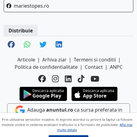
mariestopes.ro
Distribuie
Articole
|
Arhiva ziar
|
Termeni si conditii
|
Politica de confidentialitate
|
Contact
|
ANPC
Descarca aplicatia
Descarca aplicatia
Google Play
App Store
Adauga
anuntul.ro
ca sursa preferata in
Google
Prin utilizarea serviciilor noastre, iti exprimi acordul cu privire la faptul ca folosim
module cookie in vederea analizarii traficului si a furnizarii de publicitate.
Afla mai
multe detalii
Copyright © 2026 ANUNTUL TELEFONIC