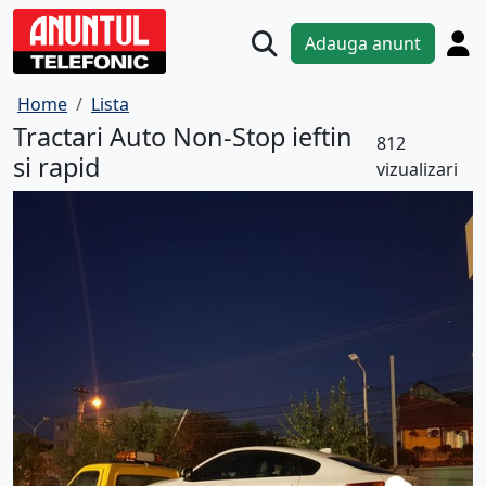
Adauga anunt
Home
Lista
Tractari Auto Non-Stop ieftin
812
si rapid
vizualizari