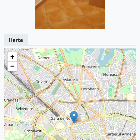
Harta
+
−