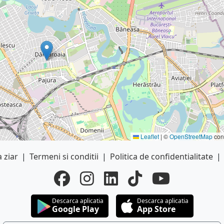
Leaflet
|
©
OpenStreetMap
cont
 ziar
|
Termeni si conditii
|
Politica de confidentialitate
|
Descarca aplicatia
Descarca aplicatia
Google Play
App Store