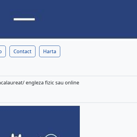
o
Contact
Harta
alaureat/ engleza fizic sau online