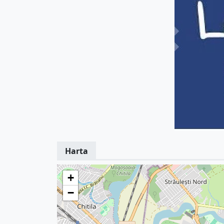
Harta
+
−