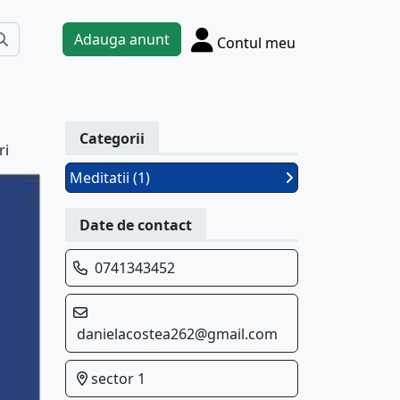
Adauga anunt
Contul meu
Categorii
ri
Meditatii (1)
Date de contact
0741343452
danielacostea262@gmail.com
sector 1