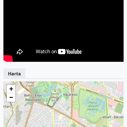
Harta
+
−