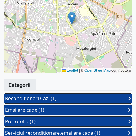
Leaflet
|
©
OpenStreetMap
contributors
Categorii
Reconditionari Cazi (1)
Emailare cade (1)
Portofoliu (1)
Serviciul reconditionare,emailare cada (1)