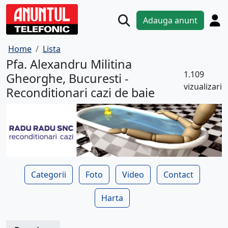
Adauga anunt
Home
Lista
Pfa. Alexandru Militina
1.109
Gheorghe, Bucuresti -
vizualizari
Reconditionari cazi de baie
Categorii
Foto
Video
Contact
Harta