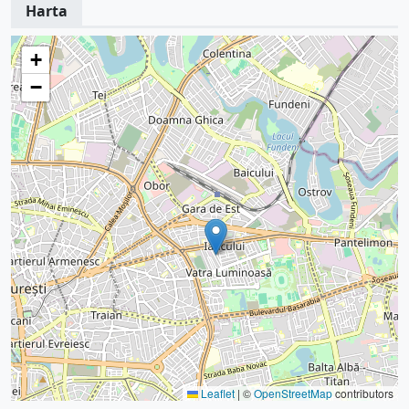
Harta
+
−
Leaflet
|
©
OpenStreetMap
contributors