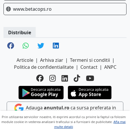
www.betacops.ro
Distribuie
Articole
|
Arhiva ziar
|
Termeni si conditii
|
Politica de confidentialitate
|
Contact
|
ANPC
Descarca aplicatia
Descarca aplicatia
Google Play
App Store
Adauga
anuntul.ro
ca sursa preferata in
Google
Prin utilizarea serviciilor noastre, iti exprimi acordul cu privire la faptul ca folosim
module cookie in vederea analizarii traficului si a furnizarii de publicitate.
Afla mai
multe detalii
Copyright © 2026 ANUNTUL TELEFONIC