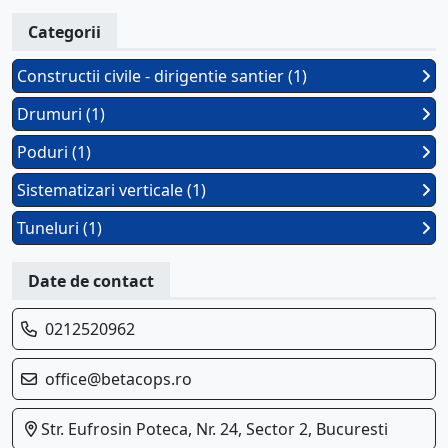
Categorii
Constructii civile - dirigentie santier (1)
Drumuri (1)
Poduri (1)
Sistematizari verticale (1)
Tuneluri (1)
Date de contact
0212520962
office@betacops.ro
Str. Eufrosin Poteca, Nr. 24, Sector 2, Bucuresti