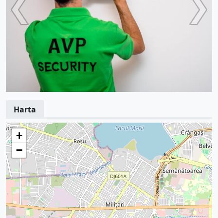
Harta
+
−