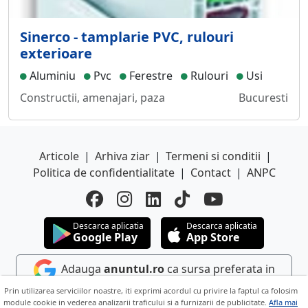
Sinerco - tamplarie PVC, rulouri
exterioare
Aluminiu
Pvc
Ferestre
Rulouri
Usi
Constructii, amenajari, paza
Bucuresti
Articole
|
Arhiva ziar
|
Termeni si conditii
|
Politica de confidentialitate
|
Contact
|
ANPC
Descarca aplicatia
Descarca aplicatia
Google Play
App Store
Adauga
anuntul.ro
ca sursa preferata in
Google
Prin utilizarea serviciilor noastre, iti exprimi acordul cu privire la faptul ca folosim
module cookie in vederea analizarii traficului si a furnizarii de publicitate.
Afla mai