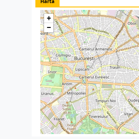
Harta
+
−