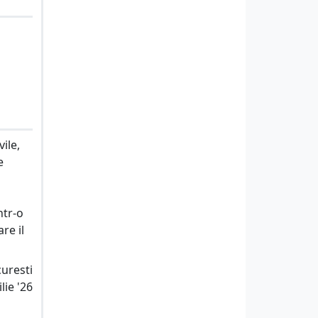
ile,
e
ntr-o
re il
uresti
lie '26