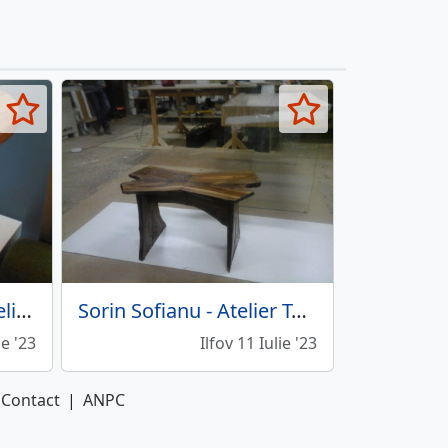
Atelier Lemndeco - Atelier amenajari interioare
Sorin Sofianu - Atelier Tamplarie
ie '23
Ilfov 11 Iulie '23
Contact
|
ANPC