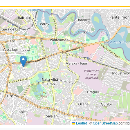
Leaflet
|
©
OpenStreetMap
contrib