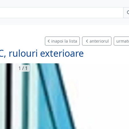
inapoi la lista
anteriorul
urmat
C, rulouri exterioare
1 / 1